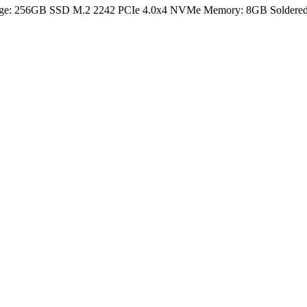
rage: 256GB SSD M.2 2242 PCIe 4.0x4 NVMe Memory: 8GB Soldered D