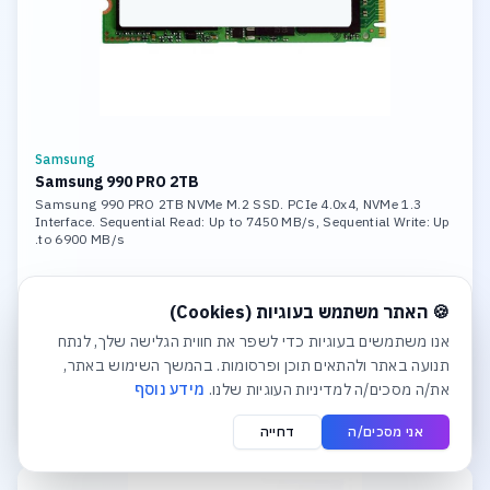
Samsung
Samsung 990 PRO 2TB
Samsung 990 PRO 2TB NVMe M.2 SSD. PCIe 4.0x4, NVMe 1.3
Interface. Sequential Read: Up to 7450 MB/s, Sequential Write: Up
to 6900 MB/s.
חלונית עוגיות נפתחה אוטומטית. לסגירה יש ללחוץ על כפתור הסג
קבלו הצעת מחיר
🍪 האתר משתמש בעוגיות (Cookies)
אנו משתמשים בעוגיות כדי לשפר את חווית הגלישה שלך, לנתח
לפרטים והצעת מחיר
תנועה באתר ולהתאים תוכן ופרסומות. בהמשך השימוש באתר,
את/ה מסכים/ה למדיניות העוגיות שלנו.
מידע נוסף
הוסף לסל הצעות
אני מסכים/ה
דחייה