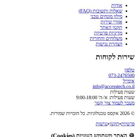
אודות
שאלות ותשובות (FAQ)
מילון מונחים טכני
אזורי שירות
תקנון האתר
מדיניות פרטיות
משלוחים והחזרות
הצהרת נגישות
שירות לקוחות
טלפון
073-2476500
אימייל
info@accesstech.co.il
שעות פעילות
שעות פעילות: א'-ה' 9:00-18:00
מעבר לעמוד צור קשר
© 2026 אקסס טכנולוגיות. כל הזכויות שמורות.
פרטיות
•
תקנון
•
נגישות
🍪 האתר משתמש בעוגיות (Cookies)