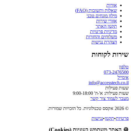
אודות
שאלות ותשובות (FAQ)
מילון מונחים טכני
אזורי שירות
תקנון האתר
מדיניות פרטיות
משלוחים והחזרות
הצהרת נגישות
שירות לקוחות
טלפון
073-2476500
אימייל
info@accesstech.co.il
שעות פעילות
שעות פעילות: א'-ה' 9:00-18:00
מעבר לעמוד צור קשר
© 2026 אקסס טכנולוגיות. כל הזכויות שמורות.
פרטיות
•
תקנון
•
נגישות
🍪 האתר משתמש בעוגיות (Cookies)