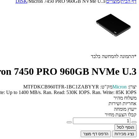
דף הבית
/
מוצרים
/
Micron 7450 PRO 960GB NVMe U.3
/
DISK
*התמונה להמחשה בלבד
ron 7450 PRO 960GB NVMe U.3
יצרן:
Micron
מק"ט:
MTFDKCB960TFR-1BC1ZABYYR
e: Up to 1400 MB/s. Ran. Read: 530K IOPS. Ran. Write: 85K IOPS
משלוח מהיר
אחריות ושירות
ייעוץ מומחה
קבלו הצעת מחיר
הוסף לסל
נציג מכירות
הדפס דף מוצר