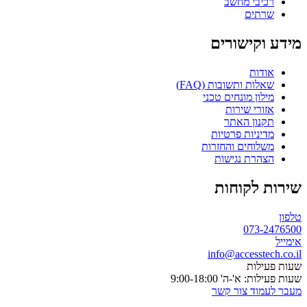
רכיבי מחשב
שרתים
מידע וקישורים
אודות
שאלות ותשובות (FAQ)
מילון מונחים טכני
אזורי שירות
תקנון האתר
מדיניות פרטיות
משלוחים והחזרות
הצהרת נגישות
שירות לקוחות
טלפון
073-2476500
אימייל
info@accesstech.co.il
שעות פעילות
שעות פעילות: א'-ה' 9:00-18:00
מעבר לעמוד צור קשר