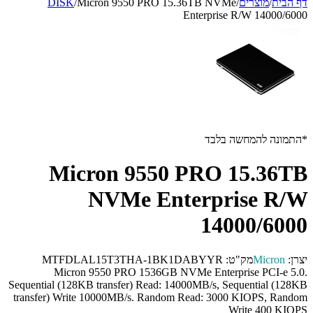
דף הבית
/
מוצרים
/
Micron 9550 PRO 15.36TB NVMe
/
DISK
Enterprise R/W 14000/6000
*התמונה להמחשה בלבד
Micron 9550 PRO 15.36TB
NVMe Enterprise R/W
14000/6000
יצרן:
Micron
מק"ט:
MTFDLAL15T3THA-1BK1DABYYR
Micron 9550 PRO 1536GB NVMe Enterprise PCI-e 5.0.
Sequential (128KB transfer) Read: 14000MB/s, Sequential (128KB
transfer) Write 10000MB/s. Random Read: 3000 KIOPS, Random
Write 400 KIOPS