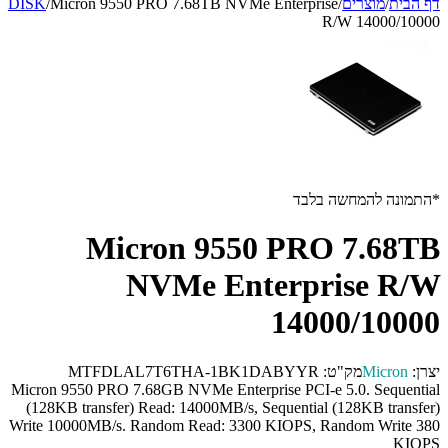
דף הבית
/
מוצרים
/
Micron 9550 PRO 7.68TB NVMe Enterprise
/
DISK
R/W 14000/10000
*התמונה להמחשה בלבד
Micron 9550 PRO 7.68TB
NVMe Enterprise R/W
14000/10000
יצרן:
Micron
מק"ט:
MTFDLAL7T6THA-1BK1DABYYR
Micron 9550 PRO 7.68GB NVMe Enterprise PCI-e 5.0. Sequential
(128KB transfer) Read: 14000MB/s, Sequential (128KB transfer)
Write 10000MB/s. Random Read: 3300 KIOPS, Random Write 380
KIOPS