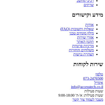
רכיבי מחשב
שרתים
מידע וקישורים
אודות
שאלות ותשובות (FAQ)
מילון מונחים טכני
אזורי שירות
תקנון האתר
מדיניות פרטיות
משלוחים והחזרות
הצהרת נגישות
שירות לקוחות
טלפון
073-2476500
אימייל
info@accesstech.co.il
שעות פעילות
שעות פעילות: א'-ה' 9:00-18:00
מעבר לעמוד צור קשר