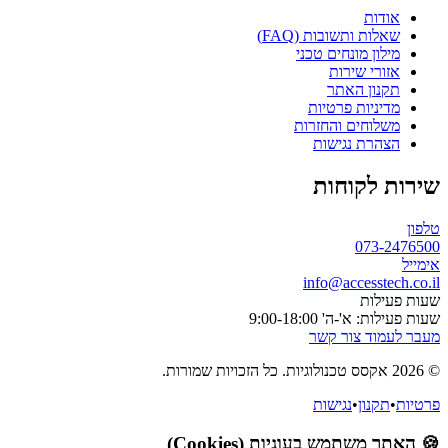
אודות
שאלות ותשובות (FAQ)
מילון מונחים טכני
אזורי שירות
תקנון האתר
מדיניות פרטיות
משלוחים והחזרות
הצהרת נגישות
שירות לקוחות
טלפון
073-2476500
אימייל
info@accesstech.co.il
שעות פעילות
שעות פעילות: א'-ה' 9:00-18:00
מעבר לעמוד צור קשר
© 2026 אקסס טכנולוגיות. כל הזכויות שמורות.
פרטיות
•
תקנון
•
נגישות
🍪 האתר משתמש בעוגיות (Cookies)