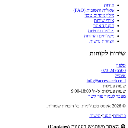
אודות
שאלות ותשובות (FAQ)
מילון מונחים טכני
אזורי שירות
תקנון האתר
מדיניות פרטיות
משלוחים והחזרות
הצהרת נגישות
שירות לקוחות
טלפון
073-2476500
אימייל
info@accesstech.co.il
שעות פעילות
שעות פעילות: א'-ה' 9:00-18:00
מעבר לעמוד צור קשר
© 2026 אקסס טכנולוגיות. כל הזכויות שמורות.
פרטיות
•
תקנון
•
נגישות
🍪 האתר משתמש בעוגיות (Cookies)