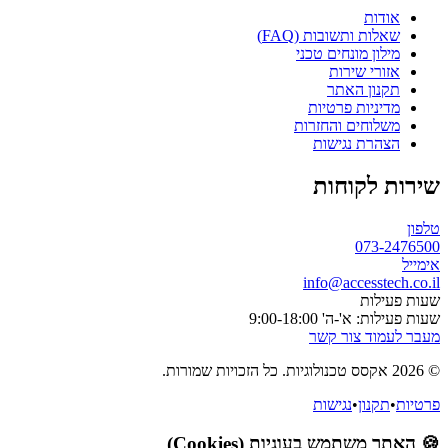
אודות
שאלות ותשובות (FAQ)
מילון מונחים טכני
אזורי שירות
תקנון האתר
מדיניות פרטיות
משלוחים והחזרות
הצהרת נגישות
שירות לקוחות
טלפון
073-2476500
אימייל
info@accesstech.co.il
שעות פעילות
שעות פעילות: א'-ה' 9:00-18:00
מעבר לעמוד צור קשר
© 2026 אקסס טכנולוגיות. כל הזכויות שמורות.
פרטיות
•
תקנון
•
נגישות
🍪 האתר משתמש בעוגיות (Cookies)