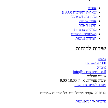
אודות
שאלות ותשובות (FAQ)
מילון מונחים טכני
אזורי שירות
תקנון האתר
מדיניות פרטיות
משלוחים והחזרות
הצהרת נגישות
שירות לקוחות
טלפון
073-2476500
אימייל
info@accesstech.co.il
שעות פעילות
שעות פעילות: א'-ה' 9:00-18:00
מעבר לעמוד צור קשר
© 2026 אקסס טכנולוגיות. כל הזכויות שמורות.
פרטיות
•
תקנון
•
נגישות