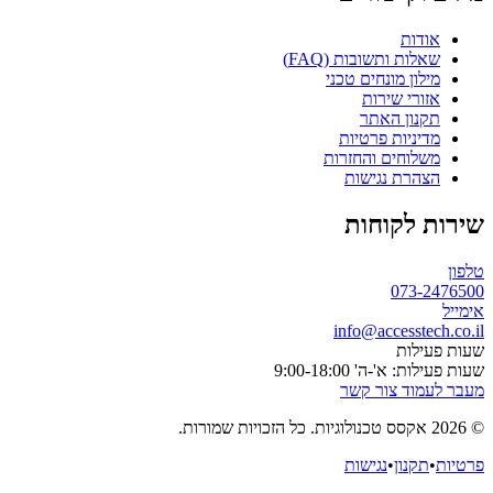
אודות
שאלות ותשובות (FAQ)
מילון מונחים טכני
אזורי שירות
תקנון האתר
מדיניות פרטיות
משלוחים והחזרות
הצהרת נגישות
שירות לקוחות
טלפון
073-2476500
אימייל
info@accesstech.co.il
שעות פעילות
שעות פעילות: א'-ה' 9:00-18:00
מעבר לעמוד צור קשר
© 2026 אקסס טכנולוגיות. כל הזכויות שמורות.
פרטיות
•
תקנון
•
נגישות