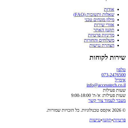
אודות
שאלות ותשובות (FAQ)
מילון מונחים טכני
אזורי שירות
תקנון האתר
מדיניות פרטיות
משלוחים והחזרות
הצהרת נגישות
שירות לקוחות
טלפון
073-2476500
אימייל
info@accesstech.co.il
שעות פעילות
שעות פעילות: א'-ה' 9:00-18:00
מעבר לעמוד צור קשר
© 2026 אקסס טכנולוגיות. כל הזכויות שמורות.
פרטיות
•
תקנון
•
נגישות