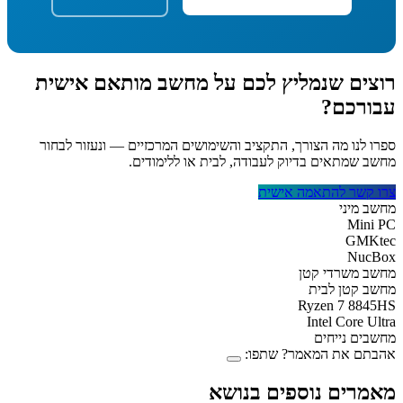
צים שנמליץ לכם על מחשב מותאם אישית
ורכם?
 לנו מה הצורך, התקציב והשימושים המרכזיים — ונעזור לבחור
 שמתאים בדיוק לעבודה, לבית או ללימודים.
 קשר להתאמה אישית
 מיני
Mini
GMK
Nuc
ב משרדי קטן
ב קטן לבית
Ryzen 7 884
Intel Core U
ים נייחים
תם את המאמר? שתפו:
רים נוספים בנושא