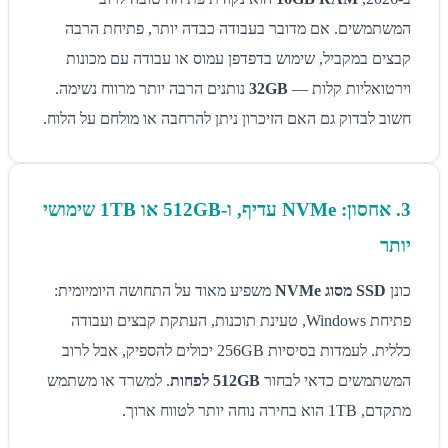
המשתמשים. אם מדובר בעבודה כבדה יותר, פתיחת הרבה
קבצים במקביל, שימוש בדפדפן עמוס או עבודה עם מכונות
וירטואליות קלות —
32GB
נותנים הרבה יותר מרווח נשימה.
חשוב לבדוק גם האם הזיכרון ניתן להרחבה או מולחם על הלוח.
3. אחסון: NVMe עדיף, ו-512GB או 1TB שימושי
יותר
כונן
SSD מסוג NVMe
משפיע מאוד על התחושה היומיומית:
פתיחת Windows, טעינת תוכנות, העתקת קבצים ועבודה
כללית. לעמדות בסיסיות 256GB יכולים להספיק, אבל לרוב
המשתמשים כדאי לבחור
512GB לפחות
. למשרד או משתמש
מתקדם, 1TB הוא בחירה נוחה יותר לטווח ארוך.