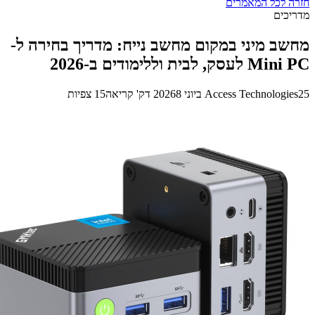
ה לכל המאמרים
כים
ב מיני במקום מחשב נייח: מדריך בחירה ל-
עסק, לבית וללימודים ב-2026
Access Technologie
8 דק' קריאה
15 צפיות