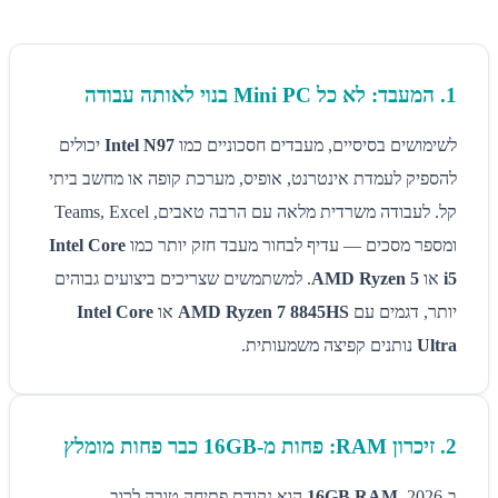
1. המעבד: לא כל Mini PC בנוי לאותה עבודה
לשימושים בסיסיים, מעבדים חסכוניים כמו
Intel N97
יכולים
להספיק לעמדת אינטרנט, אופיס, מערכת קופה או מחשב ביתי
קל. לעבודה משרדית מלאה עם הרבה טאבים, Teams, Excel
ומספר מסכים — עדיף לבחור מעבד חזק יותר כמו
Intel Core
i5
או
AMD Ryzen 5
. למשתמשים שצריכים ביצועים גבוהים
יותר, דגמים עם
AMD Ryzen 7 8845HS
או
Intel Core
Ultra
נותנים קפיצה משמעותית.
2. זיכרון RAM: פחות מ-16GB כבר פחות מומלץ
ב-2026,
16GB RAM
הוא נקודת פתיחה טובה לרוב