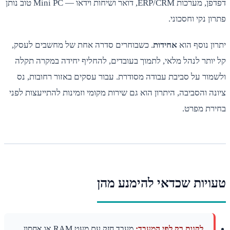
דפדפן, מערכות ERP/CRM, דואר ושיחות וידאו — Mini PC טוב נותן
ן נקי וחסכוני.
ן נוסף הוא
אחידות
. כשבוחרים סדרה אחת של מחשבים לעסק,
ותר לנהל מלאי, לתמוך בעובדים, להחליף יחידה במקרה תקלה
ור על סביבת עבודה מסודרת. עבור עסקים באזור רחובות, נס
ה והסביבה, היתרון הוא גם שירות מקומי וזמינות להתייעצות לפני
רת מפרט.
יות שכדאי להימנע מהן
לקנות רק לפי המעבד:
מעבד חזק עם מעט RAM או אחסון