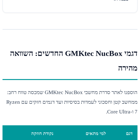
דגמי GMKtec NucBox החדשים: השוואה
ירה
הוספנו לאתר סדרת מחשבי GMKtec NucBox שמכסה טווח רחב:
ממחשב קטן וחסכוני לעמדות בסיסיות ועד דגמים חזקים עם Ryzen
גם
למי מתאים
נקודת חוזקה