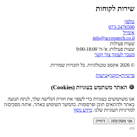
ות לקוחות
ן
073-2476
יל
info@accesstech.c
 פעילות
עילות: א'-ה' 9:00-18:00
 לעמוד צור קשר
יות
•
תקנון
•
נגישות
אתר משתמש בעוגיות (Cookies)
משתמשים בעוגיות כדי לשפר את חווית הגלישה שלך, לנתח תנועה
 ולהתאים תוכן ופרסומות. בהמשך השימוש באתר, את/ה מסכים/ה
ניות העוגיות שלנו.
מידע נוסף
 מסכים/ה
דחייה