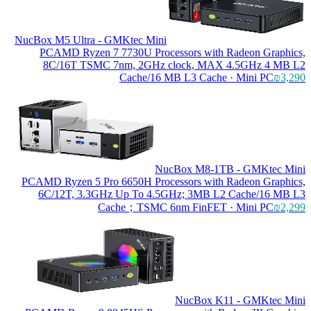
NucBox M5 Ultra - GMKtec Mini
PC
AMD Ryzen 7 7730U Processors wi
8C/16T TSMC 7nm, 2GHz clock, M
Cache/16 MB L3 Cac
NucBox M8-
PC
AMD Ryzen 5 Pro 6650H Processors wi
6C/12T, 3.3GHz Up To 4.5GHz; 3MB
Cache；TSMC 6nm FinFE
NucBox