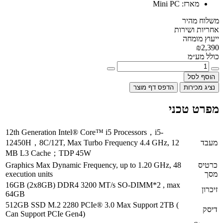
 מוצר
12th Generation Intel® Core™ i5 Processors
12450H，8C/12T, Max Turbo Frequency 4.4
MB L3 Cache；TDP 45W
Graphics Max Dynamic Frequency, up to 1.2
execution units
16GB (2x8GB) DDR4 3200 MT/s SO-DIMM*
64GB
512GB SSD M.2 2280 PCIe® 3.0 Max Suppo
Can Support PCIe Gen4)