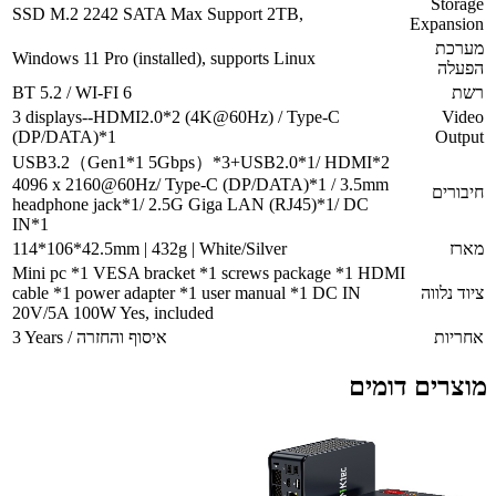
SSD M.2 2242 SATA Max Support 2TB,
Windows 11 Pro (installed), supports Linux
BT 5.2 / WI-FI 6
3 displays--HDMI2.0*2 (4K@60Hz) / Type-
(DP/DATA)*1
USB3.2（Gen1*1 5Gbps）*3+USB2.0*1/ 
4096 x 2160@60Hz/ Type-C (DP/DATA)*1 /
headphone jack*1/ 2.5G Giga LAN (RJ45)*1
IN*1
114*106*42.5mm | 432g | White/Silver
Mini pc *1 VESA bracket *1 screws packag
cable *1 power adapter *1 user manual *1 DC
20V/5A 100W Yes, included
3 Years / איסוף והחזרה