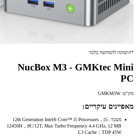
ד
NucBox M3 - GM
ים:
12th Generation Intel® Core™ i5 Proces
12450H，8C/12T, Max Turbo Frequency 4
L3 Ca