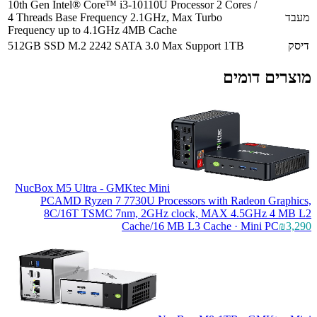
10th Gen Intel® Core™ i3-10110U Processor 2 Cores /
מעבד
4 Threads Base Frequency 2.1GHz, Max Turbo
Frequency up to 4.1GHz 4MB Cache
דיסק
512GB SSD M.2 2242 SATA 3.0 Max Support 1TB
מוצרים דומים
NucBox M5 Ultra - GMKtec Mini
PC
AMD Ryzen 7 7730U Processors with Radeon Graphics,
8C/16T TSMC 7nm, 2GHz clock, MAX 4.5GHz 4 MB L2
Cache/16 MB L3 Cache · Mini PC
₪3,290