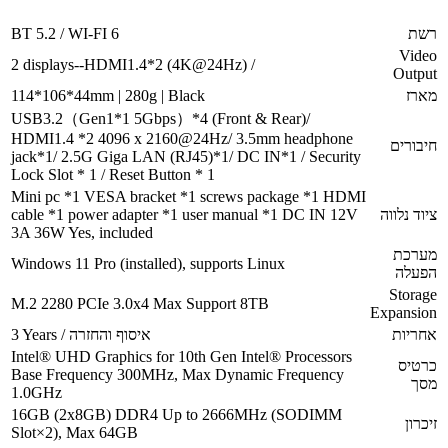
רשת
BT 5.2 / WI-FI 6
Video
2 displays--HDMI1.4*2 (4K@24Hz) /
Output
מארז
114*106*44mm | 280g | Black
USB3.2（Gen1*1 5Gbps）*4 (Front & Rear)/
HDMI1.4 *2 4096 x 2160@24Hz/ 3.5mm headphone
חיבורים
jack*1/ 2.5G Giga LAN (RJ45)*1/ DC IN*1 / Security
Lock Slot * 1 / Reset Button * 1
Mini pc *1 VESA bracket *1 screws package *1 HDMI
ציוד נלווה
cable *1 power adapter *1 user manual *1 DC IN 12V
3A 36W Yes, included
מערכת
Windows 11 Pro (installed), supports Linux
הפעלה
Storage
M.2 2280 PCIe 3.0x4 Max Support 8TB
Expansion
אחריות
3 Years / איסוף והחזרה
Intel® UHD Graphics for 10th Gen Intel® Processors
כרטיס
Base Frequency 300MHz, Max Dynamic Frequency
מסך
1.0GHz
16GB (2x8GB) DDR4 Up to 2666MHz (SODIMM
זיכרון
Slot×2), Max 64GB