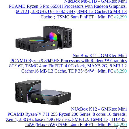
NucBox M8-1TB - GMKtec Mini
PC
AMD Ryzen 5 Pro 6650H Processors with Radeon Graphics,
6C/12T, 3.3GHz Up To 4.5GHz; 3MB L2 Cache/16 MB L3
Cache；TSMC 6nm FinFET · Mini PC
₪2,299
NucBox K11 - GMKtec Mini
PC
AMD Ryzen 9 8945HS Processors with Radeon™ Graphics
8C/16T, TSMC 4nm FinFET, 4.0G clock, MAX5.2G; 8 MB L2
Cache/16 MB L3 Cache, TDP 35~54W · Mini PC
₪5,290
NUcBox K12 - GMKtec Mini
PC
AMD Ryzen™ 7 H 255 Ryzen 200 Series, 8 cores 16 threads,
Zen 4, 3.8GHz base / 4.9GHz max, 8MB L2, 16MB L3, TDP 35-
54W (Max 65W)TSMC 4nm FinFET · Mini PC
₪4,290