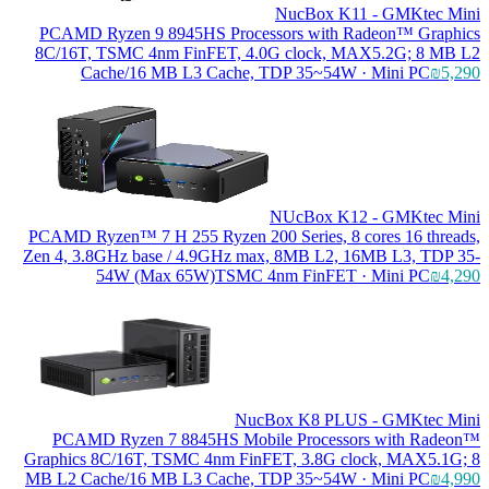
NucBox K11 - GMKtec Mini
PC
AMD Ryzen 9 8945HS Processors with Radeon™ Graphics
8C/16T, TSMC 4nm FinFET, 4.0G clock, MAX5.2G; 8 MB L2
Cache/16 MB L3 Cache, TDP 35~54W · Mini PC
₪5,290
NUcBox K12 - GMKtec Mini
PC
AMD Ryzen™ 7 H 255 Ryzen 200 Series, 8 cores 16 threads,
Zen 4, 3.8GHz base / 4.9GHz max, 8MB L2, 16MB L3, TDP 35-
54W (Max 65W)TSMC 4nm FinFET · Mini PC
₪4,290
NucBox K8 PLUS - GMKtec Mini
PC
AMD Ryzen 7 8845HS Mobile Processors with Radeon™
Graphics 8C/16T, TSMC 4nm FinFET, 3.8G clock, MAX5.1G; 8
MB L2 Cache/16 MB L3 Cache, TDP 35~54W · Mini PC
₪4,990