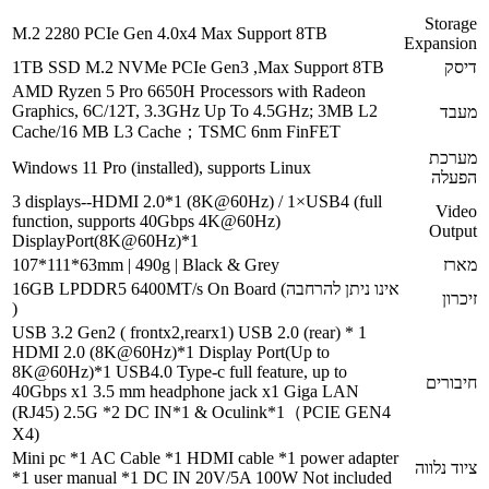
Storage
M.2 2280 PCIe Gen 4.0x4 Max Support 8TB
Expansion
דיסק
1TB SSD M.2 NVMe PCIe Gen3 ,Max Support 8TB
AMD Ryzen 5 Pro 6650H Processors with Radeon
Graphics, 6C/12T, 3.3GHz Up To 4.5GHz; 3MB L2
מעבד
Cache/16 MB L3 Cache；TSMC 6nm FinFET
מערכת
Windows 11 Pro (installed), supports Linux
הפעלה
3 displays--HDMI 2.0*1 (8K@60Hz) / 1×USB4 (full
Video
function, supports 40Gbps 4K@60Hz)
Output
DisplayPort(8K@60Hz)*1
מארז
107*111*63mm | 490g | Black & Grey
16GB LPDDR5 6400MT/s On Board (אינו ניתן להרחבה
זיכרון
)
USB 3.2 Gen2 ( frontx2,rearx1) USB 2.0 (rear) * 1
HDMI 2.0 (8K@60Hz)*1 Display Port(Up to
8K@60Hz)*1 USB4.0 Type-c full feature, up to
חיבורים
40Gbps x1 3.5 mm headphone jack x1 Giga LAN
(RJ45) 2.5G *2 DC IN*1 & Oculink*1（PCIE GEN4
X4)
Mini pc *1 AC Cable *1 HDMI cable *1 power adapter
ציוד נלווה
*1 user manual *1 DC IN 20V/5A 100W Not included