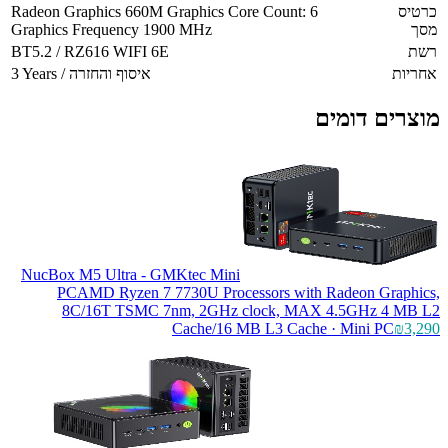
כרטיס
Radeon Graphics 660M Graphics Core Count: 6
מסך
Graphics Frequency 1900 MHz
רשת
BT5.2 / RZ616 WIFI 6E
אחריות
3 Years / איסוף והחזרה
מוצרים דומים
NucBox M5 Ultra - GMKtec Mini
PC
AMD Ryzen 7 7730U Processors with Radeon Graphics,
8C/16T TSMC 7nm, 2GHz clock, MAX 4.5GHz 4 MB L2
Cache/16 MB L3 Cache · Mini PC
₪3,290