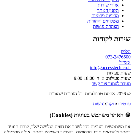
אזורי שירות
תקנון האתר
מדיניות פרטיות
משלוחים והחזרות
הצהרת נגישות
שירות לקוחות
טלפון
073-2476500
אימייל
info@accesstech.co.il
שעות פעילות
שעות פעילות: א'-ה' 9:00-18:00
מעבר לעמוד צור קשר
© 2026 אקסס טכנולוגיות. כל הזכויות שמורות.
פרטיות
•
תקנון
•
נגישות
🍪 האתר משתמש בעוגיות (Cookies)
אנו משתמשים בעוגיות כדי לשפר את חווית הגלישה שלך, לנתח תנועה
באתר ולהתאים תוכן ופרסומות. בהמשך השימוש באתר, את/ה מסכים/ה