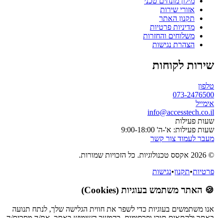
מילון מונחים טכני
אזורי שירות
תקנון האתר
מדיניות פרטיות
משלוחים והחזרות
הצהרת נגישות
שירות לקוחות
טלפון
073-2476500
אימייל
info@accesstech.co.il
שעות פעילות
שעות פעילות: א'-ה' 9:00-18:00
מעבר לעמוד צור קשר
© 2026 אקסס טכנולוגיות. כל הזכויות שמורות.
פרטיות
•
תקנון
•
נגישות
🍪 האתר משתמש בעוגיות (Cookies)
אנו משתמשים בעוגיות כדי לשפר את חווית הגלישה שלך, לנתח תנועה
באתר ולהתאים תוכן ופרסומות. בהמשך השימוש באתר, את/ה מסכים/ה