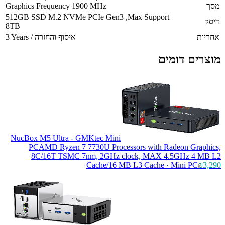
מסך
Graphics Frequency 1900 MHz
512GB SSD M.2 NVMe PCIe Gen3 ,Max Support
דיסק
8TB
אחריות
3 Years / איסוף והחזרה
מוצרים דומים
NucBox M5 Ultra - GMKtec Mini
PC
AMD Ryzen 7 7730U Processors with Radeon Graphics,
8C/16T TSMC 7nm, 2GHz clock, MAX 4.5GHz 4 MB L2
Cache/16 MB L3 Cache · Mini PC
₪3,290