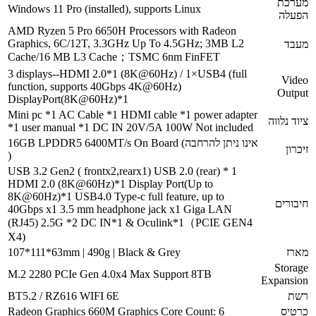
מערכת
Windows 11 Pro (installed), supports Linux
הפעלה
AMD Ryzen 5 Pro 6650H Processors with Radeon
Graphics, 6C/12T, 3.3GHz Up To 4.5GHz; 3MB L2
מעבד
Cache/16 MB L3 Cache；TSMC 6nm FinFET
3 displays--HDMI 2.0*1 (8K@60Hz) / 1×USB4 (full
Video
function, supports 40Gbps 4K@60Hz)
Output
DisplayPort(8K@60Hz)*1
Mini pc *1 AC Cable *1 HDMI cable *1 power adapter
ציוד נלווה
*1 user manual *1 DC IN 20V/5A 100W Not included
16GB LPDDR5 6400MT/s On Board (אינו ניתן להרחבה
זיכרון
)
USB 3.2 Gen2 ( frontx2,rearx1) USB 2.0 (rear) * 1
HDMI 2.0 (8K@60Hz)*1 Display Port(Up to
8K@60Hz)*1 USB4.0 Type-c full feature, up to
חיבורים
40Gbps x1 3.5 mm headphone jack x1 Giga LAN
(RJ45) 2.5G *2 DC IN*1 & Oculink*1（PCIE GEN4
X4)
מארז
107*111*63mm | 490g | Black & Grey
Storage
M.2 2280 PCIe Gen 4.0x4 Max Support 8TB
Expansion
רשת
BT5.2 / RZ616 WIFI 6E
כרטיס
Radeon Graphics 660M Graphics Core Count: 6