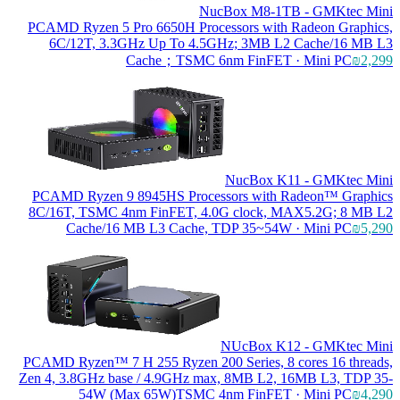
NucBox M8-1TB - GMKtec Mini
PC
AMD Ryzen 5 Pro 6650H Processors with Radeon Graphics,
6C/12T, 3.3GHz Up To 4.5GHz; 3MB L2 Cache/16 MB L3
Cache；TSMC 6nm FinFET · Mini PC
₪2,299
NucBox K11 - GMKtec Mini
PC
AMD Ryzen 9 8945HS Processors with Radeon™ Graphics
8C/16T, TSMC 4nm FinFET, 4.0G clock, MAX5.2G; 8 MB L2
Cache/16 MB L3 Cache, TDP 35~54W · Mini PC
₪5,290
NUcBox K12 - GMKtec Mini
PC
AMD Ryzen™ 7 H 255 Ryzen 200 Series, 8 cores 16 threads,
Zen 4, 3.8GHz base / 4.9GHz max, 8MB L2, 16MB L3, TDP 35-
54W (Max 65W)TSMC 4nm FinFET · Mini PC
₪4,290