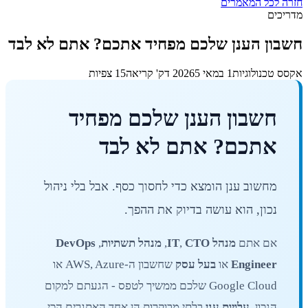
חזרה לכל המאמרים
מדריכים
חשבון הענן שלכם מפחיד אתכם? אתם לא לבד
אקסס טכנולוגיות
1 במאי 2026
5 דק' קריאה
15 צפיות
חשבון הענן שלכם מפחיד
אתכם? אתם לא לבד
מחשוב ענן הומצא כדי לחסוך כסף. אבל בלי ניהול
נכון, הוא עושה בדיוק את ההפך.
אם אתם
מנהל IT
CTO
,
,
מנהל תשתיות
,
DevOps
Engineer
או
בעל עסק
שחשבון ה-AWS, Azure או
Google Cloud שלכם ממשיך לטפס - הגעתם למקום
הנכון.
עלויות ענן
בלתי מבוקרות הן אחד האתגרים הכי