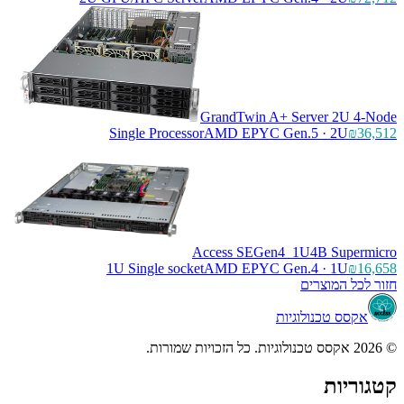
GrandTwin A+ Server 2U 4-Node
Single Processor
AMD EPYC Gen.5 · 2U
₪36,512
Access SEGen4_1U4B Supermicro
1U Single socket
AMD EPYC Gen.4 · 1U
₪16,658
חזור לכל המוצרים
אקסס טכנולוגיות
© 2026 אקסס טכנולוגיות. כל הזכויות שמורות.
קטגוריות