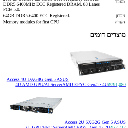
מעבד
DDR5 6400MHz ECC Registered DRAM. 88 Lanes
PCIe 5.0.
זיכרון
64GB DDR5-6400 ECC Registered.
הערה
Memory modules for first CPU
מוצרים דומים
Access 4U DAG8G Gen.5 ASUS
4U AMD GPU/AI Server
AMD EPYC Gen.5 · 4U
₪791,080
Access 2U SXG2G Gen.5 ASUS
2U GPU/HPC Server
AMD EPYC Gen.4 · 2U
₪72,712