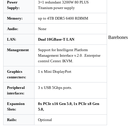
Power
3+1 redundant 3200W 80 PLUS
Supply:
Titanium power supply
Memory:
up to 4TB DDR5 6400 RDIMM
Audio:
None
Barebones
LAN:
Dual 10GBase-T LAN
Management
Support for Intelligent Platform
Management Interface v.2.0. .Enterprise
control Center. IKVM.
Graphics
1 x Mini DisplayPort
connectors:
Peripheral
3 x USB 5Gbps ports.
interfaces:
Expansion
8x PCIe x16 Gen 5.0, 1x PCIe x8 Gen
Slots:
5.0,
Rails:
Optional