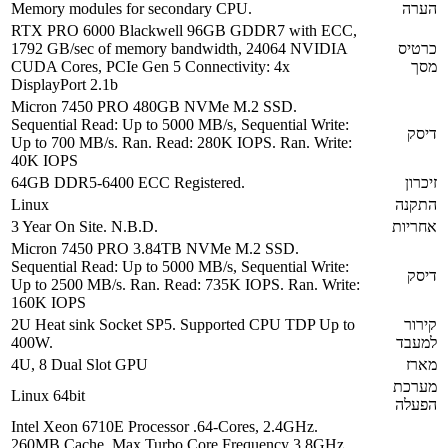
הערה
Memory modules for secondary CPU.
RTX PRO 6000 Blackwell 96GB GDDR7 with ECC,
כרטיס
1792 GB/sec of memory bandwidth, 24064 NVIDIA
מסך
CUDA Cores, PCIe Gen 5 Connectivity: 4x
DisplayPort 2.1b
Micron 7450 PRO 480GB NVMe M.2 SSD.
Sequential Read: Up to 5000 MB/s, Sequential Write:
דיסק
Up to 700 MB/s. Ran. Read: 280K IOPS. Ran. Write:
40K IOPS
זיכרון
64GB DDR5-6400 ECC Registered.
התקנה
Linux
אחריות
3 Year On Site. N.B.D.
Micron 7450 PRO 3.84TB NVMe M.2 SSD.
Sequential Read: Up to 5000 MB/s, Sequential Write:
דיסק
Up to 2500 MB/s. Ran. Read: 735K IOPS. Ran. Write:
160K IOPS
קירור
2U Heat sink Socket SP5. Supported CPU TDP Up to
למעבד
400W.
מארז
4U, 8 Dual Slot GPU
מערכת
Linux 64bit
הפעלה
Intel Xeon 6710E Processor .64-Cores, 2.4GHz.
260MB Cache. Max Turbo Core Frequency 3.8GHz..