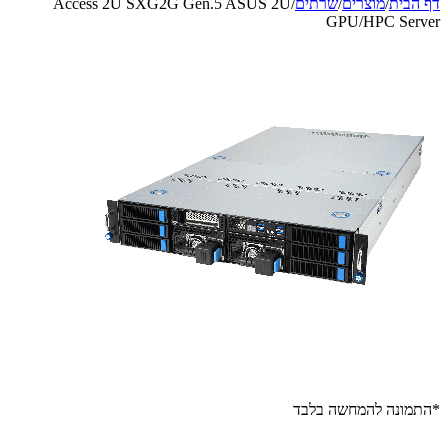
דף הבית
/
מוצרים
/
שרתים
/
Access 2U SXG2G Gen.5 ASUS 2U
GPU/HPC Server
*התמונה להמחשה בלבד