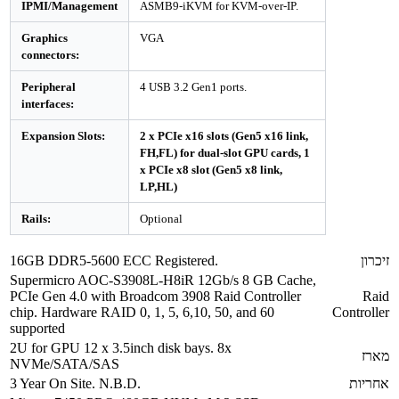
IPMI/Management
ASMB9-iKVM for KVM-over-IP.
Graphics
VGA
connectors:
Peripheral
4 USB 3.2 Gen1 ports.
interfaces:
Expansion Slots:
2 x PCIe x16 slots (Gen5 x16 link,
FH,FL) for dual-slot GPU cards, 1
x PCIe x8 slot (Gen5 x8 link,
LP,HL)
Rails:
Optional
זיכרון
16GB DDR5-5600 ECC Registered.
Supermicro AOC-S3908L-H8iR 12Gb/s 8 GB Cache,
PCIe Gen 4.0 with Broadcom 3908 Raid Controller
Raid
chip. Hardware RAID 0, 1, 5, 6,10, 50, and 60
Controller
supported
2U for GPU 12 x 3.5inch disk bays. 8x
מארז
NVMe/SATA/SAS
אחריות
3 Year On Site. N.B.D.