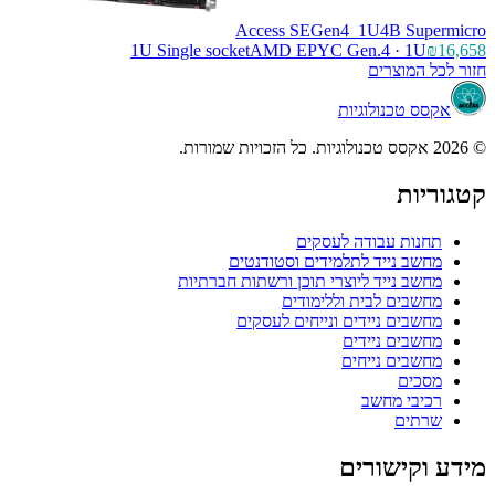
Access SEGen4_1U4B Supermicro
1U Single socket
AMD EPYC Gen.4 · 1U
₪16,658
חזור לכל המוצרים
אקסס טכנולוגיות
© 2026 אקסס טכנולוגיות. כל הזכויות שמורות.
קטגוריות
תחנות עבודה לעסקים
מחשב נייד לתלמידים וסטודנטים
מחשב נייד ליוצרי תוכן ורשתות חברתיות
מחשבים לבית וללימודים
מחשבים ניידים ונייחים לעסקים
מחשבים ניידים
מחשבים נייחים
מסכים
רכיבי מחשב
שרתים
מידע וקישורים