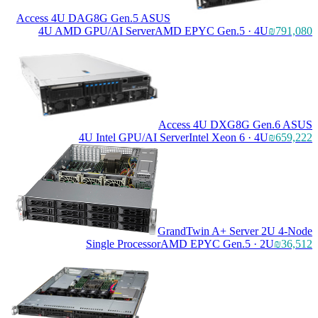
Access 4U DAG8G Gen.5 ASUS
4U AMD GPU/AI Server
AMD EPYC Gen.5 · 4U
₪791,080
Access 4U DXG8G Gen.6 ASUS
4U Intel GPU/AI Server
Intel Xeon 6 · 4U
₪659,222
GrandTwin A+ Server 2U 4-Node
Single Processor
AMD EPYC Gen.5 · 2U
₪36,512