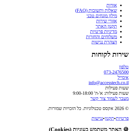
אודות
שאלות ותשובות (FAQ)
מילון מונחים טכני
אזורי שירות
תקנון האתר
מדיניות פרטיות
משלוחים והחזרות
הצהרת נגישות
שירות לקוחות
טלפון
073-2476500
אימייל
info@accesstech.co.il
שעות פעילות
שעות פעילות: א'-ה' 9:00-18:00
מעבר לעמוד צור קשר
© 2026 אקסס טכנולוגיות. כל הזכויות שמורות.
פרטיות
•
תקנון
•
נגישות
🍪 האתר משתמש בעוגיות (Cookies)