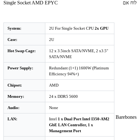
לוח אם
Single Socket AMD EPYC
System:
2U For Single Socket CPU
2x GPU
Case:
2U
Hot Swap Cage:
12 x 3.5inch SATA/NVME, 2 x3.5"
SATA/NVME
Power Supply:
Redundant (1+1) 1600W (Platinum
Efficiency 94%+)
Chipset:
AMD
Memory:
24 x DDR5 5600
Audio:
None
Barebones
LAN:
Intel
1 x Dual Port Intel I350-AM2
GbE LAN Controller, 1 x
Management Port