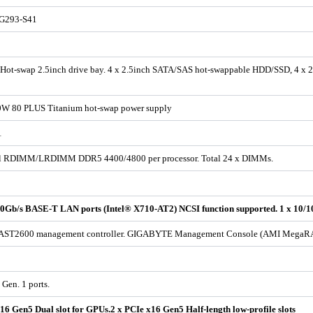
 G293-S41
8 Hot-swap 2.5inch drive bay. 4 x 2.5inch SATA/SAS hot-swappable HDD/SSD, 4
0W 80 PLUS Titanium hot-swap power supply
1
l RDIMM/LRDIMM DDR5 4400/4800 per processor. Total 24 x DIMMs.
10Gb/s BASE-T LAN ports (Intel® X710-AT2) NCSI function supported. 1 x 1
AST2600 management controller. GIGABYTE Management Console (AMI MegaRAC
Gen. 1 ports.
16 Gen5 Dual slot for GPUs.2 x PCIe x16 Gen5 Half-length low-profile slots