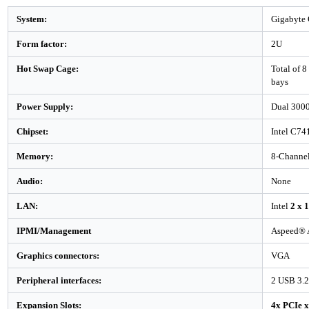
System:
Gigabyte
Form factor:
2U
Hot Swap Cage:
Total of 
bays
Power Supply:
Dual 300
Chipset:
Intel C74
Memory:
8-Channe
Audio:
None
LAN:
Intel
2 x 
IPMI/Management
Aspeed® 
Graphics connectors:
VGA
Peripheral interfaces:
2 USB 3.2 
Expansion Slots:
4x PCIe x