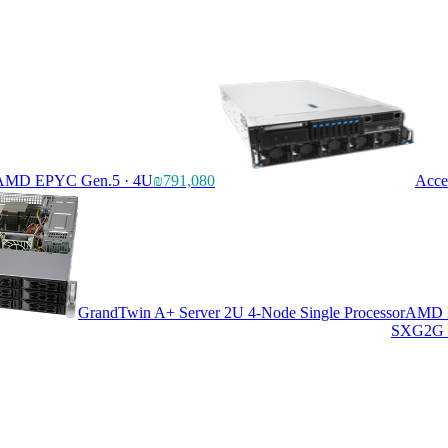
AMD EPYC Gen.5 · 4U
₪791,080
Acce
GrandTwin A+ Server 2U 4-Node Single Processor
AMD E
SXG2G 