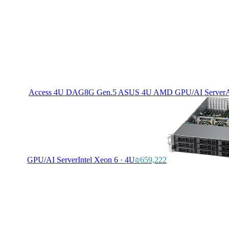
Access 4U DAG8G Gen.5 ASUS 4U AMD GPU/AI Server
GPU/AI Server
Intel Xeon 6 · 4U
₪659,222