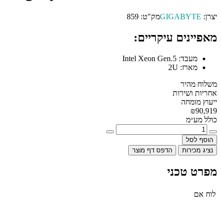
יצרן:
GIGABYTE
מק"ט:
859
מאפיינים עיקריים:
מעבד:
Intel Xeon Gen.5
מארז:
2U
משלוח מהיר
אחריות ושירות
ייעוץ מומחה
₪90,919
כולל מע״מ
הוסף לסל
נציג מכירות
הדפס דף מוצר
מפרט טכני
לוח אם