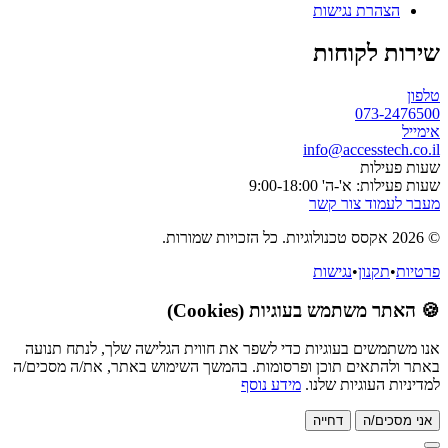
הצהרת נגישות
שירות לקוחות
טלפון
073-2476500
אימייל
info@accesstech.co.il
שעות פעילות
שעות פעילות: א'-ה' 9:00-18:00
מעבר לעמוד צור קשר
© 2026 אקסס טכנולוגיות. כל הזכויות שמורות.
פרטיות
•
תקנון
•
נגישות
🍪 האתר משתמש בעוגיות (Cookies)
אנו משתמשים בעוגיות כדי לשפר את חווית הגלישה שלך, לנתח תנועה
באתר ולהתאים תוכן ופרסומות. בהמשך השימוש באתר, את/ה מסכים/ה
למדיניות העוגיות שלנו.
מידע נוסף
אני מסכים/ה
דחייה