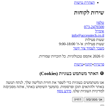
הצהרת נגישות
שירות לקוחות
טלפון
073-2476500
אימייל
info@accesstech.co.il
שעות פעילות
שעות פעילות: א'-ה' 9:00-18:00
מעבר לעמוד צור קשר
© 2026 אקסס טכנולוגיות. כל הזכויות שמורות.
פרטיות
•
תקנון
•
נגישות
🍪 האתר משתמש בעוגיות (Cookies)
אנו משתמשים בעוגיות כדי לשפר את חווית הגלישה שלך, לנתח תנועה
באתר ולהתאים תוכן ופרסומות. בהמשך השימוש באתר, את/ה מסכים/ה
למדיניות העוגיות שלנו.
מידע נוסף
אני מסכים/ה
דחייה