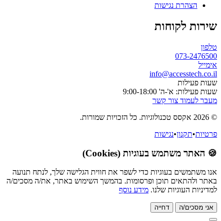
הצהרת נגישות
שירות לקוחות
טלפון
073-2476500
אימייל
info@accesstech.co.il
שעות פעילות
שעות פעילות: א'-ה' 9:00-18:00
מעבר לעמוד צור קשר
© 2026 אקסס טכנולוגיות. כל הזכויות שמורות.
פרטיות
•
תקנון
•
נגישות
🍪 האתר משתמש בעוגיות (Cookies)
אנו משתמשים בעוגיות כדי לשפר את חווית הגלישה שלך, לנתח תנועה
באתר ולהתאים תוכן ופרסומות. בהמשך השימוש באתר, את/ה מסכים/ה
למדיניות העוגיות שלנו.
מידע נוסף
אני מסכים/ה
דחייה