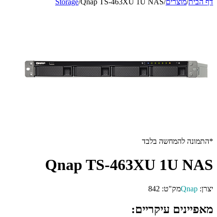
דף הבית
/
מוצרים
/
Qnap TS-463XU 1U NAS
/
Storage
*התמונה להמחשה בלבד
Qnap TS-463XU 1U NAS
יצרן:
Qnap
מק"ט:
842
מאפיינים עיקריים: