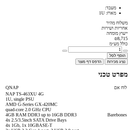
מעבד:
מארז:
1U
משלוח מהיר
אחריות ושירות
ייעוץ מומחה
₪8,715
כולל מע״מ
הוסף לסל
נציג מכירות
הדפס דף מוצר
מפרט טכני
לוח אם
QNAP
NAP TS-463XU 4G
1U, single PSU
AMD G-Series GX-420MC
quad-core 2.0 GHz CPU
4GB RAM DDR3 up to 16GB DDR3
Barebones
4x 2.5/3.5inch SATA Drive Bays
4x 1Gb, 1x 10GBASE-T