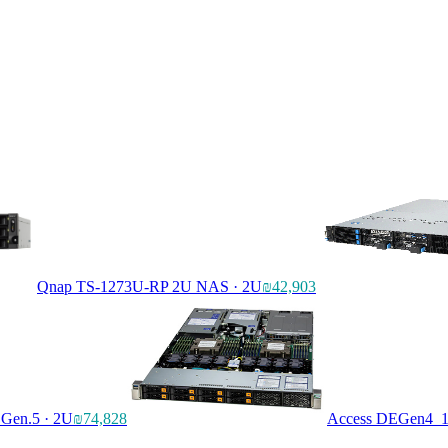
Qnap TS-1273U-RP 2U NAS
· 2U
₪42,903
 Gen.5 · 2U
₪74,828
Access DEGen4_1U