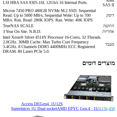
LSI HBA SAS 9305-16I. 12Gb/s 16 Internal Ports.
Micron 7450 PRO 480GB NVMe M.2 SSD. Sequent
Read: Up to 5000 MB/s, Sequential Write: Up to 70
MB/s. Ran. Read: 280K IOPS. Ran. Write: 40K IO
TrueNAS SCALE
3 Year On Site. N.B.D.
Intel Xeon® Silver 4514Y Processor 16-Cores, 32 T
2.0GHz. 30MB Cache. Max Turbo Core Frequency
3.4GHz. 8 Channels DDR5 4400MHz ECC Registe
DRAM. 80 Lanes PCIe 5.0.
ים
Access DEGen4_1U12S
Supermicro 1U Dual socket
AMD EPYC Gen.4 