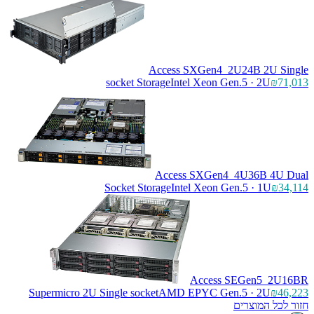
Access SXGen4_2U
socket Storage
Intel Xeon Gen
Access SXGen4_4
Socket Storage
Intel Xeon Gen
Access S
Supermicro 2U Single socket
AMD EPYC Gen.5
ם