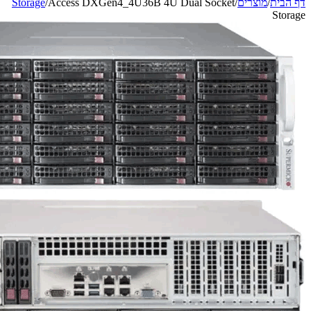
Storage
/
Access DXGen4_4U36B 4U Dual Socket
/