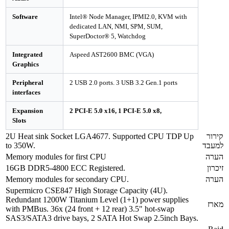
Software
Intel® Node Manager, IPMI2.0, KVM 
dedicated LAN, NMI, SPM, SUM,
SuperDoctor® 5, Watchdog
Integrated
Aspeed AST2600 BMC (VGA)
Graphics
Peripheral
2 USB 2.0 ports. 3 USB 3.2 Gen.1 port
interfaces
Expansion
2 PCI-E 5.0 x16, 1 PCI-E 5.0 x8,
Slots
2U Heat sink Socket LGA4677. Supported CPU T
to 350W.
Memory modules for first CPU
16GB DDR5-4800 ECC Registered.
Memory modules for secondary CPU.
Supermicro CSE847 High Storage Capacity (4U).
Redundant 1200W Titanium Level (1+1) power supp
with PMBus. 36x (24 front + 12 rear) 3.5" hot-swap
SAS3/SATA3 drive bays, 2 SATA Hot Swap 2.5inch