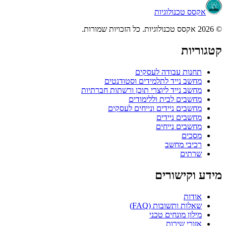
וגיות
ודה לעסקים
ד לתלמידים וסטודנטים
 ליוצרי תוכן ורשתות חברתיות
בית וללימודים
ידים ונייחים לעסקים
יידים
ייחים
שב
רים
בות (FAQ)
חים טכני
ות