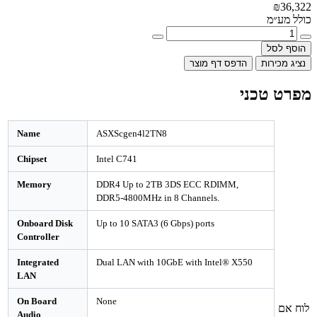
דפס דף מוצר
Name
ASXScgen4l2TN8
Chipset
Intel C741
Memory
DDR4 Up to 2TB 3DS ECC RDIMM,
DDR5-4800MHz in 8 Channels.
Onboard Disk
Up to 10 SATA3 (6 Gbps) ports
Controller
Integrated
Dual LAN with 10GbE with Intel® X5
LAN
On Board
None
Audio