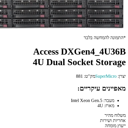
ה בלבד
Access DXGen4
4U Dual Socket 
S
מק"ט:
881
יקריים: