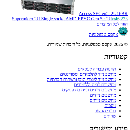
Access SEGen5_2U16BR
Supermicro 2U Single socket
AMD EPYC Gen.5 · 2U
₪46,223
חזור לכל המוצרים
אקסס טכנולוגיות
© 2026 אקסס טכנולוגיות. כל הזכויות שמורות.
קטגוריות
תחנות עבודה לעסקים
מחשב נייד לתלמידים וסטודנטים
מחשב נייד ליוצרי תוכן ורשתות חברתיות
מחשבים לבית וללימודים
מחשבים ניידים ונייחים לעסקים
מחשבים ניידים
מחשבים נייחים
מסכים
רכיבי מחשב
שרתים
מידע וקישורים