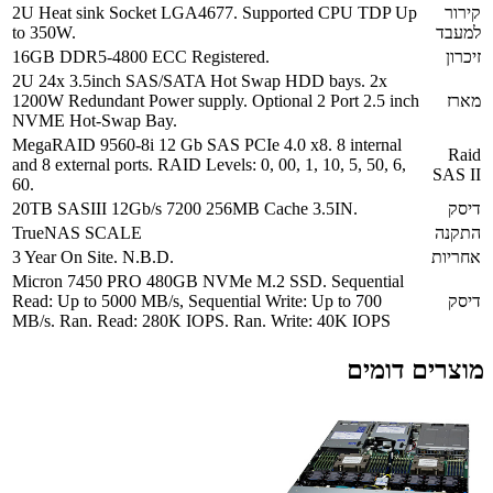
קירור
2U Heat sink Socket LGA4677. Supported CPU TDP Up
למעבד
to 350W.
זיכרון
16GB DDR5-4800 ECC Registered.
2U 24x 3.5inch SAS/SATA Hot Swap HDD bays. 2x
מארז
1200W Redundant Power supply. Optional 2 Port 2.5 inch
NVME Hot-Swap Bay.
MegaRAID 9560-8i 12 Gb SAS PCIe 4.0 x8. 8 internal
Raid
and 8 external ports. RAID Levels: 0, 00, 1, 10, 5, 50, 6,
SAS II
60.
דיסק
20TB SASIII 12Gb/s 7200 256MB Cache 3.5IN.
התקנה
TrueNAS SCALE
אחריות
3 Year On Site. N.B.D.
Micron 7450 PRO 480GB NVMe M.2 SSD. Sequential
דיסק
Read: Up to 5000 MB/s, Sequential Write: Up to 700
MB/s. Ran. Read: 280K IOPS. Ran. Write: 40K IOPS
מוצרים דומים