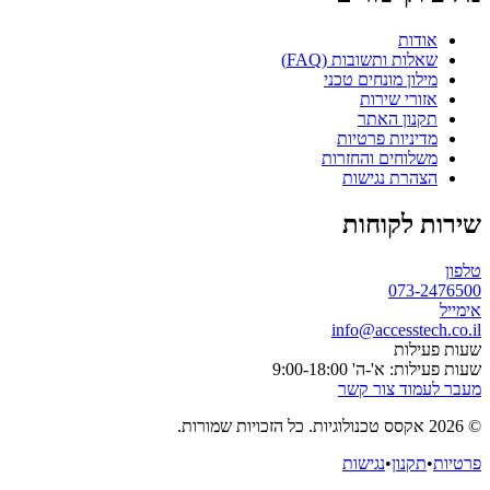
אודות
שאלות ותשובות (FAQ)
מילון מונחים טכני
אזורי שירות
תקנון האתר
מדיניות פרטיות
משלוחים והחזרות
הצהרת נגישות
שירות לקוחות
טלפון
073-2476500
אימייל
info@accesstech.co.il
שעות פעילות
שעות פעילות: א'-ה' 9:00-18:00
מעבר לעמוד צור קשר
© 2026 אקסס טכנולוגיות. כל הזכויות שמורות.
פרטיות
•
תקנון
•
נגישות