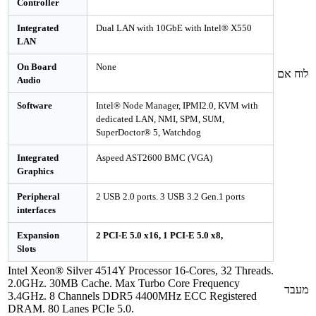
Controller
Integrated
Dual LAN with 10GbE with Intel® X550
LAN
On Board
None
לוח אם
Audio
Software
Intel® Node Manager, IPMI2.0, KVM with
dedicated LAN, NMI, SPM, SUM,
SuperDoctor® 5, Watchdog
Integrated
Aspeed AST2600 BMC (VGA)
Graphics
Peripheral
2 USB 2.0 ports. 3 USB 3.2 Gen.1 ports
interfaces
Expansion
2 PCI-E 5.0 x16, 1 PCI-E 5.0 x8,
Slots
Intel Xeon® Silver 4514Y Processor 16-Cores, 32 Threads.
2.0GHz. 30MB Cache. Max Turbo Core Frequency
מעבד
3.4GHz. 8 Channels DDR5 4400MHz ECC Registered
DRAM. 80 Lanes PCIe 5.0.