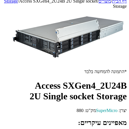
דף הבית
/
מוצרים
/
Access SXGen4_2U24B 2U Single socket
/
Storage
Storage
*התמונה להמחשה בלבד
Access SXGen4_2U24B
2U Single socket Storage
יצרן:
SuperMicro
מק"ט:
880
מאפיינים עיקריים: