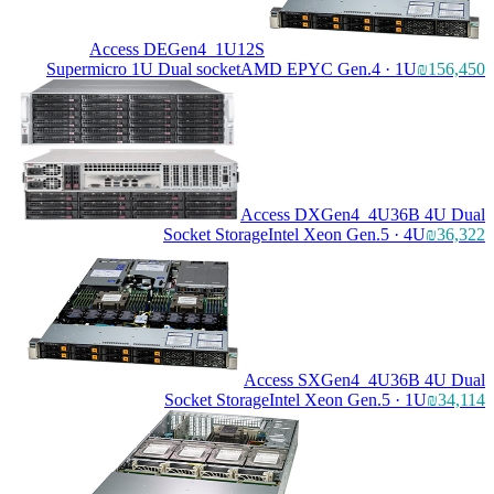
Access DEGen4_1U12S
Supermicro 1U Dual socket
AMD EPYC Gen.4 · 1U
₪156,450
Access DXGen4_4U36B 4U Dual
Socket Storage
Intel Xeon Gen.5 · 4U
₪36,322
Access SXGen4_4U36B 4U Dual
Socket Storage
Intel Xeon Gen.5 · 1U
₪34,114