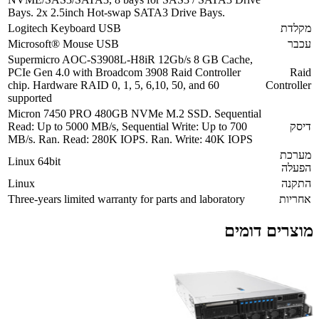
Bays. 2x 2.5inch Hot-swap SATA3 Drive Bays.
מקלדת
Logitech Keyboard USB
עכבר
Microsoft® Mouse USB
Supermicro AOC-S3908L-H8iR 12Gb/s 8 GB Cache,
PCIe Gen 4.0 with Broadcom 3908 Raid Controller
Raid
chip. Hardware RAID 0, 1, 5, 6,10, 50, and 60
Controller
supported
Micron 7450 PRO 480GB NVMe M.2 SSD. Sequential
דיסק
Read: Up to 5000 MB/s, Sequential Write: Up to 700
MB/s. Ran. Read: 280K IOPS. Ran. Write: 40K IOPS
מערכת
Linux 64bit
הפעלה
התקנה
Linux
אחריות
Three-years limited warranty for parts and laboratory
מוצרים דומים