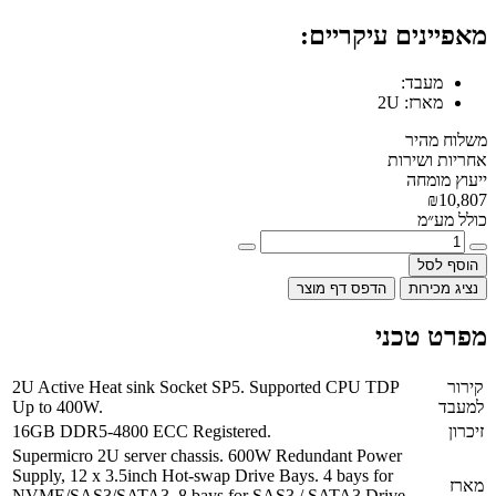
מאפיינים עיקריים:
מעבד:
מארז:
2U
משלוח מהיר
אחריות ושירות
ייעוץ מומחה
₪10,807
כולל מע״מ
הוסף לסל
נציג מכירות
הדפס דף מוצר
מפרט טכני
קירור
2U Active Heat sink Socket SP5. Supported CPU TDP
למעבד
Up to 400W.
זיכרון
16GB DDR5-4800 ECC Registered.
Supermicro 2U server chassis. 600W Redundant Power
Supply, 12 x 3.5inch Hot-swap Drive Bays. 4 bays for
מארז
NVME/SAS3/SATA3, 8 bays for SAS3 / SATA3 Drive