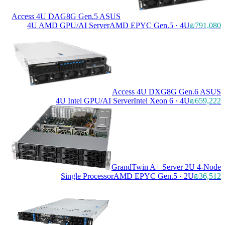
Access 4U DAG8G Gen.5 ASUS
4U AMD GPU/AI Server
AMD EPYC Gen.5 · 4U
₪791,080
Access 4U DXG8G Gen.6 ASUS
4U Intel GPU/AI Server
Intel Xeon 6 · 4U
₪659,222
GrandTwin A+ Server 2U 4-Node
Single Processor
AMD EPYC Gen.5 · 2U
₪36,512