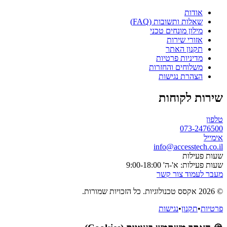
אודות
שאלות ותשובות (FAQ)
מילון מונחים טכני
אזורי שירות
תקנון האתר
מדיניות פרטיות
משלוחים והחזרות
הצהרת נגישות
שירות לקוחות
טלפון
073-2476500
אימייל
info@accesstech.co.il
שעות פעילות
שעות פעילות: א'-ה' 9:00-18:00
מעבר לעמוד צור קשר
© 2026 אקסס טכנולוגיות. כל הזכויות שמורות.
פרטיות
•
תקנון
•
נגישות