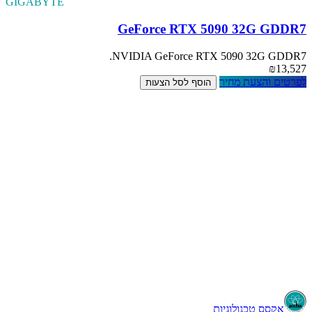
GIGABYTE
GeForce RTX 5090 32G GDDR7
NVIDIA GeForce RTX 5090 32G GDDR7.
₪13,527
לפרטים והצעת מחיר
הוסף לסל הצעות
Workstation או Server – מה מתאים לי?
מה ההבדל בין מחשב רגיל לתחנת עבודה מקצועית (Workstation)?
איך לבחור מחשב נייד (לפטופ) שמתאים לצרכי העבודה שלי?
איזה מחשב מתאים לתוכנות תכנון, גרפיקה או Rendering?
אקסס טכנולוגיות