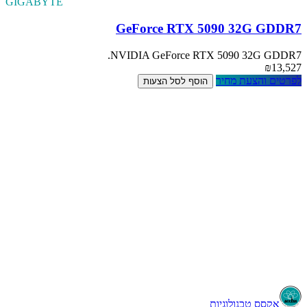
GIGABYTE
GeForce RTX 5090 32G GDDR7
NVIDIA GeForce RTX 5090 32G GDDR7.
₪13,527
לפרטים והצעת מחיר
הוסף לסל הצעות
Workstation או Server – מה מתאים לי?
מה ההבדל בין מחשב רגיל לתחנת עבודה מקצועית (Workstation)?
איך לבחור מחשב נייד (לפטופ) שמתאים לצרכי העבודה שלי?
איזה מחשב מתאים לתוכנות תכנון, גרפיקה או Rendering?
אקסס טכנולוגיות