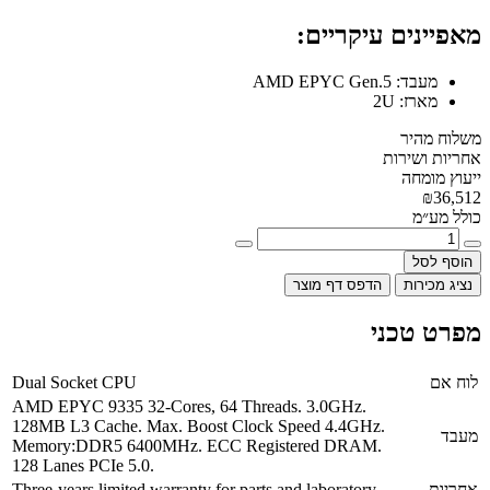
מאפיינים עיקריים:
מעבד:
AMD EPYC Gen.5
מארז:
2U
משלוח מהיר
אחריות ושירות
ייעוץ מומחה
₪36,512
כולל מע״מ
הוסף לסל
נציג מכירות
הדפס דף מוצר
מפרט טכני
לוח אם
Dual Socket CPU
AMD EPYC 9335 32-Cores, 64 Threads. 3.0GHz.
128MB L3 Cache. Max. Boost Clock Speed 4.4GHz.
מעבד
Memory:DDR5 6400MHz. ECC Registered DRAM.
128 Lanes PCIe 5.0.
אחריות
Three-years limited warranty for parts and laboratory