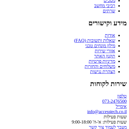
מסכים
רכיבי מחשב
שרתים
מידע וקישורים
אודות
שאלות ותשובות (FAQ)
מילון מונחים טכני
אזורי שירות
תקנון האתר
מדיניות פרטיות
משלוחים והחזרות
הצהרת נגישות
שירות לקוחות
טלפון
073-2476500
אימייל
info@accesstech.co.il
שעות פעילות
שעות פעילות: א'-ה' 9:00-18:00
מעבר לעמוד צור קשר