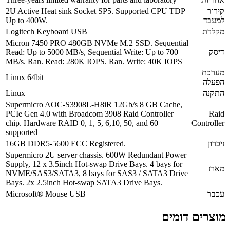
קירור
2U Active Heat sink Socket SP5. Supported CPU TDP
למעבד
Up to 400W.
מקלדת
Logitech Keyboard USB
Micron 7450 PRO 480GB NVMe M.2 SSD. Sequential
דיסק
Read: Up to 5000 MB/s, Sequential Write: Up to 700
MB/s. Ran. Read: 280K IOPS. Ran. Write: 40K IOPS
מערכת
Linux 64bit
הפעלה
התקנה
Linux
Supermicro AOC-S3908L-H8iR 12Gb/s 8 GB Cache,
PCIe Gen 4.0 with Broadcom 3908 Raid Controller
Raid
chip. Hardware RAID 0, 1, 5, 6,10, 50, and 60
Controller
supported
זיכרון
16GB DDR5-5600 ECC Registered.
Supermicro 2U server chassis. 600W Redundant Power
Supply, 12 x 3.5inch Hot-swap Drive Bays. 4 bays for
מארז
NVME/SAS3/SATA3, 8 bays for SAS3 / SATA3 Drive
Bays. 2x 2.5inch Hot-swap SATA3 Drive Bays.
עכבר
Microsoft® Mouse USB
מוצרים דומים