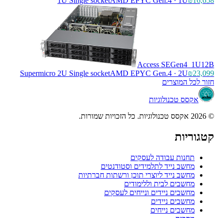
1U Single socket
AMD EPYC Gen.4 · 1U
₪16,658
Access SEGen4_1U12B
Supermicro 2U Single socket
AMD EPYC Gen.4 · 2U
₪23,099
חזור לכל המוצרים
אקסס טכנולוגיות
© 2026 אקסס טכנולוגיות. כל הזכויות שמורות.
קטגוריות
תחנות עבודה לעסקים
מחשב נייד לתלמידים וסטודנטים
מחשב נייד ליוצרי תוכן ורשתות חברתיות
מחשבים לבית וללימודים
מחשבים ניידים ונייחים לעסקים
מחשבים ניידים
מחשבים נייחים