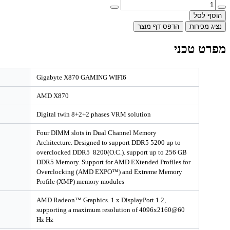
ף מוצר
Name
Gigabyte X870 GAMING WIFI6
Chipset
AMD X870
VRM
Digital twin 8+2+2 phases VRM solution
Memory
Four DIMM slots in Dual Channel Memory
Architecture. Designed to support DDR5 520
overclocked DDR5 8200(O.C.). support up 
DDR5 Memory. Support for AMD EXtended Pr
Overclocking (AMD EXPO™) and Extreme
Profile (XMP) memory modules
Integrated Graphics
AMD Radeon™ Graphics. 1 x DisplayPort 1.
supporting a maximum resolution of 4096
Hz Hz