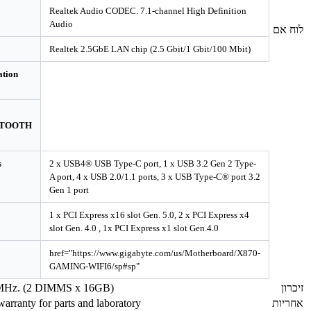
On Board Audio
Realtek Audio CODEC. 7.1-channel High Def
Audio
Integrated LAN
Realtek 2.5GbE LAN chip (2.5 Gbit/1 Gbit/1
Wireless Communication
module
Realtek® Wi-Fi 6
RTL8851BE, BLUETOOTH
5.3
Peripheral interfaces
2 x USB4® USB Type-C port, 1 x USB 3.2 G
A port, 4 x USB 2.0/1.1 ports, 3 x USB Type-
Gen 1 port
Expansion Slots
1 x PCI Express x16 slot Gen. 5.0, 2 x PCI E
slot Gen. 4.0 , 1x PCI Express x1 slot Gen.4.0
More Information
href="https://www.gigabyte.com/us/Mother
GAMING-WIFI6/sp#sp"
32GB DDR5 6400MHz. (2 DIMMS x 16GB)
Three-years limited warranty for parts and laboratory