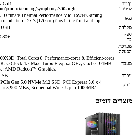
SYMPHONY 360 ARGB.
https://www.antec.com/product/cooling/symphony-360-argb
Antec DF600 FLUX. Ultimate Thermal Performance Mid-Tower Ga
Case.Up to 2x 360 mm radiator or 2x 3 (120 cm) fans in the front and 
Microsoft Keyboard USB
850W Gold ATX 3.0 80+
Linux 64bit
AMD Ryzen™ 7 9800X3D. Total Cores 8, Performance-cores 8, Effic
0, Total Threads 16, Base Clock 4.7,Max. Turbo Freq.5.2 GHz, Cac
(L2+L3), GPU Name: AMD Radeon™ Graphics.
Microsoft® Mouse USB
EXCERIA G3 1TB PCIe Gen 5.0 NVMe M.2 SSD. PCI-Express 5.0 
Sequential Read: Up to 8,900 MB/s, Sequential Write: Up to 1000MB/