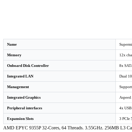
Name
Superm
Memory
12x ch
Onboard Disk Controller
8x SATA
Integrated LAN
Dual 1
Management
Support
Integrated Graphics
Aspeed
Peripheral interfaces
4x USB 
Expansion Slots
3 PCIe 
AMD EPYC 9355P 32-Cores, 64 Threads. 3.55GHz. 256MB L3 Cac