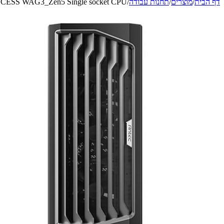
דף הבית
/
מוצרים
/
תחנות עבודה
/
CESS WAG3_Zen5 Single socket CPU