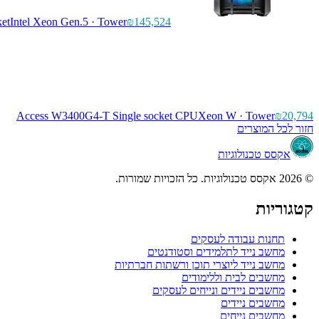
et
Intel Xeon Gen.5 · Tower
₪145,524
Access W3400G4-T Single socket CPU
Xeon W · Tower
₪20,794
חזור לכל המוצרים
אקסס טכנולוגיות
© 2026 אקסס טכנולוגיות. כל הזכויות שמורות.
קטגוריות
תחנות עבודה לעסקים
מחשב נייד לתלמידים וסטודנטים
מחשב נייד ליוצרי תוכן ורשתות חברתיות
מחשבים לבית וללימודים
מחשבים ניידים ונייחים לעסקים
מחשבים ניידים
מחשבים נייחים