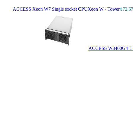
ACCESS Xeon W7 Single socket CPU
Xeon W · Tower
₪72,6
ACCESS W3400G4-T S