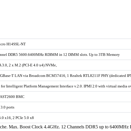
icro H14SSL-NT
annel DDR5 5600.6400MHz RDIMM in 12 DIMM slots. Up to 3TB Memory
 3.0, 2 x M.2 (PCI-E 4.0 x4) NVMe,
0GBase-T LAN via Broadcom BCM57416, 1 Realtek RTL8211F PHY (dedicated IP
 for Intelligent Platform Management Interface v.2.0. IPMI 2.0 with virtual med
 AST2600 BMC
3.0 ports
5.0 x16, 2 PCIe 5.0 x8
he. Max. Boost Clock 4.4GHz. 12 Channels DDR5 up to 6400MHz E