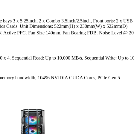
e bays 3 x 5.25inch, 2 x Combo 3.5inch/2.5inch, Front ports: 2 x USB
hics Cards. Unit Dimensions: 522mm(H) x 230mm(W) x 522mm(D)
 Active PFC. Fan Size 140mm. Fan Bearing FDB. Noise Level @ 2
4. Sequential Read: Up to 10,000 MB/s, Sequential Write: Up to 1
memory bandwidth, 10496 NVIDIA CUDA Cores, PCIe Gen 5