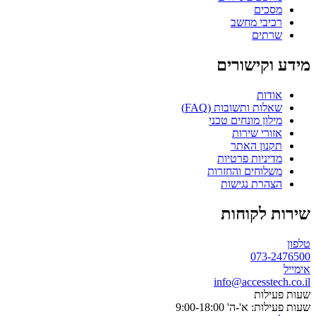
מסכים
רכיבי מחשב
שרתים
מידע וקישורים
אודות
שאלות ותשובות (FAQ)
מילון מונחים טכני
אזורי שירות
תקנון האתר
מדיניות פרטיות
משלוחים והחזרות
הצהרת נגישות
שירות לקוחות
טלפון
073-2476500
אימייל
info@accesstech.co.il
שעות פעילות
שעות פעילות: א'-ה' 9:00-18:00