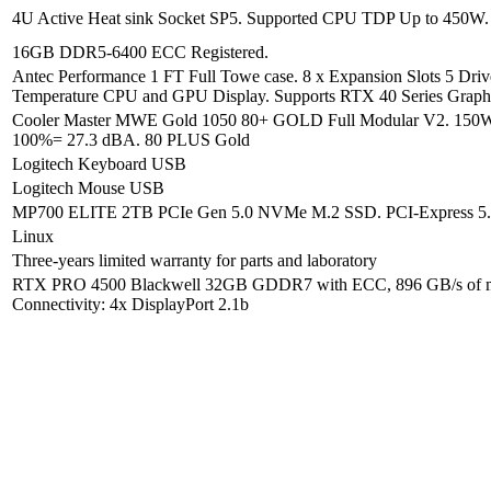
4U Active Heat sink Socket SP5. Supported CPU TDP Up to 450W.
16GB DDR5-6400 ECC Registered.
Antec Performance 1 FT Full Towe case. 8 x Expansion Slots 5 Driv
Temperature CPU and GPU Display. Supports RTX 40 Series Grap
Cooler Master MWE Gold 1050 80+ GOLD Full Modular V2. 150W.
100%= 27.3 dBA. 80 PLUS Gold
Logitech Keyboard USB
Logitech Mouse USB
MP700 ELITE 2TB PCIe Gen 5.0 NVMe M.2 SSD. PCI-Express 5.0 x 
Linux
Three-years limited warranty for parts and laboratory
RTX PRO 4500 Blackwell 32GB GDDR7 with ECC, 896 GB/s of 
Connectivity: 4x DisplayPort 2.1b