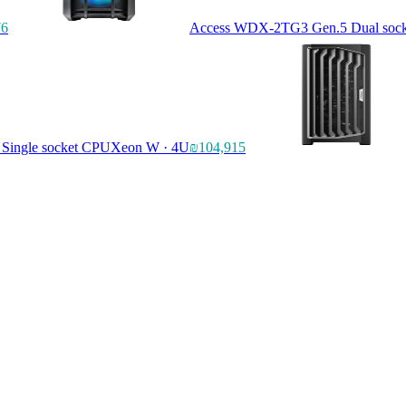
76
Access WDX-2TG3 Gen.5 Dual sock
ingle socket CPU
Xeon W · 4U
₪104,915