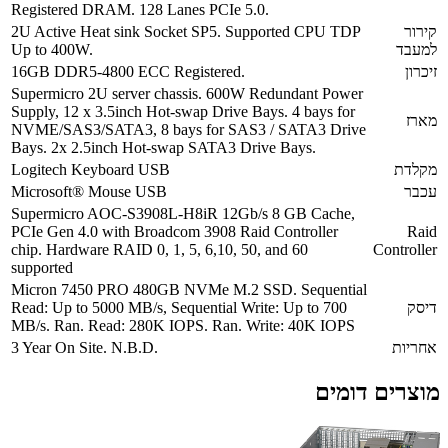
Registered DRAM. 128 Lanes PCIe 5.0.
קירור
2U Active Heat sink Socket SP5. Supported CPU TDP
למעבד
Up to 400W.
זיכרון
16GB DDR5-4800 ECC Registered.
Supermicro 2U server chassis. 600W Redundant Power
Supply, 12 x 3.5inch Hot-swap Drive Bays. 4 bays for
מארז
NVME/SAS3/SATA3, 8 bays for SAS3 / SATA3 Drive
Bays. 2x 2.5inch Hot-swap SATA3 Drive Bays.
מקלדת
Logitech Keyboard USB
עכבר
Microsoft® Mouse USB
Supermicro AOC-S3908L-H8iR 12Gb/s 8 GB Cache,
PCIe Gen 4.0 with Broadcom 3908 Raid Controller
Raid
chip. Hardware RAID 0, 1, 5, 6,10, 50, and 60
Controller
supported
Micron 7450 PRO 480GB NVMe M.2 SSD. Sequential
דיסק
Read: Up to 5000 MB/s, Sequential Write: Up to 700
MB/s. Ran. Read: 280K IOPS. Ran. Write: 40K IOPS
אחריות
3 Year On Site. N.B.D.
מוצרים דומים