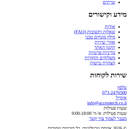
שרתים
מידע וקישורים
אודות
שאלות ותשובות (FAQ)
מילון מונחים טכני
אזורי שירות
תקנון האתר
מדיניות פרטיות
משלוחים והחזרות
הצהרת נגישות
שירות לקוחות
טלפון
073-2476500
אימייל
info@accesstech.co.il
שעות פעילות
שעות פעילות: א'-ה' 9:00-18:00
מעבר לעמוד צור קשר
© 2026 אקסס טכנולוגיות. כל הזכויות שמורות.