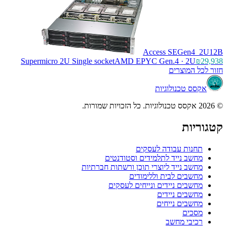
Access SEGen4_2U12B
Supermicro 2U Single socket
AMD EPYC Gen.4 · 2U
₪29,938
חזור לכל המוצרים
אקסס טכנולוגיות
© 2026 אקסס טכנולוגיות. כל הזכויות שמורות.
קטגוריות
תחנות עבודה לעסקים
מחשב נייד לתלמידים וסטודנטים
מחשב נייד ליוצרי תוכן ורשתות חברתיות
מחשבים לבית וללימודים
מחשבים ניידים ונייחים לעסקים
מחשבים ניידים
מחשבים נייחים
מסכים
רכיבי מחשב