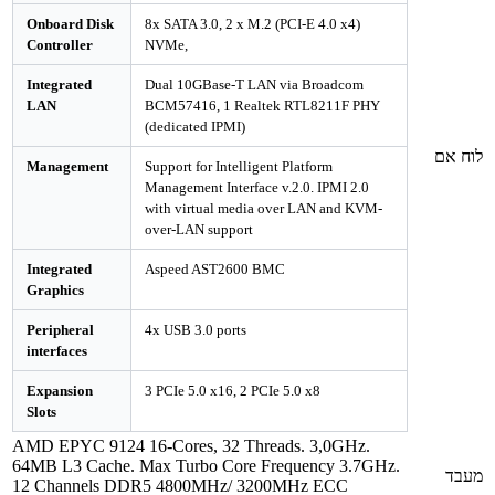
Onboard Disk
8x SATA 3.0, 2 x M.2 (PCI-E 4.0 x4)
Controller
NVMe,
Integrated
Dual 10GBase-T LAN via Broadcom
LAN
BCM57416, 1 Realtek RTL8211F PHY
(dedicated IPMI)
לוח אם
Management
Support for Intelligent Platform
Management Interface v.2.0. IPMI 2.0
with virtual media over LAN and KVM-
over-LAN support
Integrated
Aspeed AST2600 BMC
Graphics
Peripheral
4x USB 3.0 ports
interfaces
Expansion
3 PCIe 5.0 x16, 2 PCIe 5.0 x8
Slots
AMD EPYC 9124 16-Cores, 32 Threads. 3,0GHz.
64MB L3 Cache. Max Turbo Core Frequency 3.7GHz.
מעבד
12 Channels DDR5 4800MHz/ 3200MHz ECC