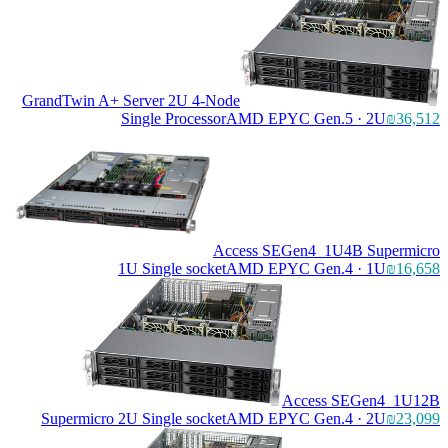
GrandTwin A+ Server 2U 4-Node
Single Processor
AMD EPYC Gen.5 · 2U
₪36,512
Access SEGen4_1U4B Supermicro
1U Single socket
AMD EPYC Gen.4 · 1U
₪16,658
Access SEGen4_1U12B
Supermicro 2U Single socket
AMD EPYC Gen.4 · 2U
₪23,099