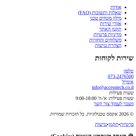
אודות
שאלות ותשובות (FAQ)
מילון מונחים טכני
אזורי שירות
תקנון האתר
מדיניות פרטיות
משלוחים והחזרות
הצהרת נגישות
שירות לקוחות
טלפון
073-2476500
אימייל
info@accesstech.co.il
שעות פעילות
שעות פעילות: א'-ה' 9:00-18:00
מעבר לעמוד צור קשר
© 2026 אקסס טכנולוגיות. כל הזכויות שמורות.
פרטיות
•
תקנון
•
נגישות