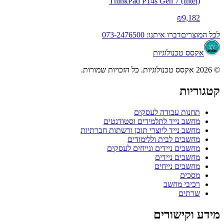
ThinkPad P14s Gen 7 (Intel)
₪9,182
לכל המוצרים
דברו איתנו: 073-2476500
אקסס טכנולוגיות
© 2026 אקסס טכנולוגיות. כל הזכויות שמורות.
קטגוריות
תחנות עבודה לעסקים
מחשב נייד לתלמידים וסטודנטים
מחשב נייד ליוצרי תוכן ורשתות חברתיות
מחשבים לבית וללימודים
מחשבים ניידים ונייחים לעסקים
מחשבים ניידים
מחשבים נייחים
מסכים
רכיבי מחשב
שרתים
מידע וקישורים