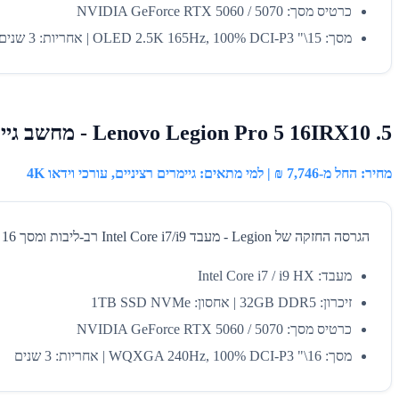
כרטיס מסך: NVIDIA GeForce RTX 5060 / 5070
מסך: 15\" OLED 2.5K 165Hz, 100% DCI-P3 | אחריות: 3 שנים
5. Lenovo Legion Pro 5 16IRX10 - מחשב גיימינג ועריכה בעוצמה גבוהה
מחיר: החל מ-7,746 ₪ | למי מתאים: גיימרים רציניים, עורכי וידאו 4K
הגרסה החזקה של Legion - מעבד Intel Core i7/i9 רב-ליבות ומסך 16 אינץ' WQXGA ב-240Hz. בנוי לעומסים כבדים: רינדור 4K, אפקטים מורכבים ומשחקים תובעניים, עם קירור מתקדם לעבודה ממושכת.
מעבד: Intel Core i7 / i9 HX
זיכרון: 32GB DDR5 | אחסון: 1TB SSD NVMe
כרטיס מסך: NVIDIA GeForce RTX 5060 / 5070
מסך: 16\" WQXGA 240Hz, 100% DCI-P3 | אחריות: 3 שנים