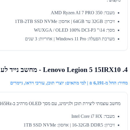
מעבד: AMD Ryzen AI 7 PRO 350
זיכרון: 32GB עד 64GB | אחסון: 1TB-2TB SSD NVMe
מסך: 14\" WUXGA / OLED 100% DCI-P3
מערכת הפעלה: Windows 11 Pro | אחריות: 3 שנים
4. Lenovo Legion 5 15IRX10 - מחשב נייד לעריכת וידאו וגיימינג
מחיר: החל מ-6,191 ₪ | למי מתאים: יוצרי תוכן, עורכי וידאו, גיימרים
מחשב עוצמתי ליצירת תוכן ולגיימינג, עם מסך OLED מרהיב ב-165Hz וכיסוי 100% DCI-P3 - מושלם לעריכת וידאו ולעבודה מדויקת בצבע. כרטיס מסך NVIDIA RTX מאיץ רינדור ואפקטים.
מעבד: Intel Core i7 HX
זיכרון: 16-32GB DDR5 | אחסון: 1TB SSD NVMe