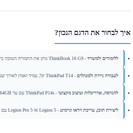
איך לבחור את הדגם הנכון?
ללימודים ולמשרד
- ThinkBook 16 G9 נותן את התמורה הטובה ביותר לכל שקל.
לעבודה ניידת ולמנהלים
- ThinkPad T14 קל, עמיד ואמין לאורך שנים.
להנדסה, אדריכלות ועיצוב מקצועי
- ThinkPad P14s עם עד 64GB זיכרון ומסך OLED.
ליצירת תוכן, עריכת וידאו וגיימינג
- Legion 5 או Legion Pro 5 עם כרטיס מסך RTX.