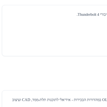
תחנת עבודה ניידת (Mobile Workstation) למקצוענים. מעבד AMD Ryzen AI 7 PRO עם NPU לעומסי AI, אפשרות עד 64GB זיכרון ומסך OLED במהדורות הבכירות - אידיאלי לתוכנות תלת-ממד, CAD ועיצוב