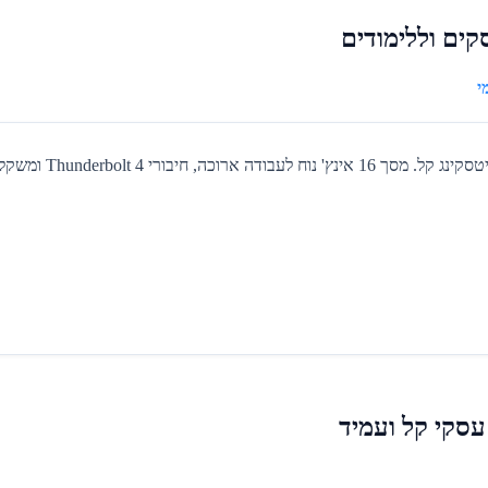
Thund ומשקל סביר של 1.7 ק\"ג.