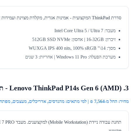
סדרת ThinkPad המקצועית - אמינות אגדית, מקלדת מצוינת ועמידות צבאית. מחשב נייד עסקי קל לנשיאה יומיומית, עם מסך 100% sRGB ושני חיבורי Thunderbolt 4.
מעבד: Intel Core Ultra 5 / Ultra 7
זיכרון: 16-32GB | אחסון: 512GB SSD NVMe
מסך: 14\" WUXGA IPS 400 nits, 100% sRGB
מערכת הפעלה: Windows 11 Pro | אחריות: 3 שנים
3. Lenovo ThinkPad P14s Gen 6 (AMD) - תחנת עבודה ניידת להנדסה ועיצוב
מחיר: החל מ-7,564 ₪ | למי מתאים: מהנדסים, אדריכלים, מעצבים, מפתחים
מקצועי.