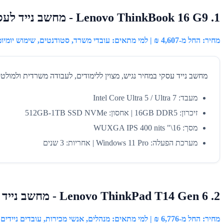
1. Lenovo ThinkBook 16 G9 - מחשב נייד לעסקים וללימודים
מחיר: החל מ-4,607 ₪ | למי מתאים: עובדי משרד, סטודנטים, שימוש יומיומי
מחשב נייד עסקי במחיר נגיש, מצוין ללימודים, לעבודה משרדית ולמולטיטסקינג קל. מסך 16 אינץ' נוח לעבודה ארוכה, חיבורי erbolt 4
מעבד: Intel Core Ultra 5 / Ultra 7
זיכרון: 16GB DDR5 | אחסון: 512GB-1TB SSD NVMe
מסך: 16\" WUXGA IPS 400 nits
מערכת הפעלה: Windows 11 Pro | אחריות: 3 שנים
2. Lenovo ThinkPad T14 Gen 6 - מחשב נייד עסקי קל ועמיד
מחיר: החל מ-6,776 ₪ | למי מתאים: מנהלים, אנשי מכירות, עובדים ניידים