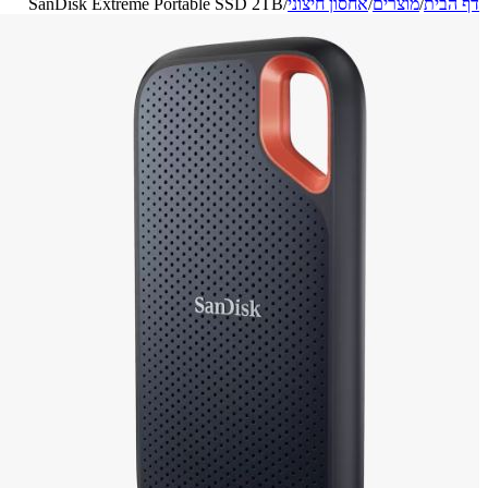
דף הבית
/
מוצרים
/
אחסון חיצוני
/
SanDisk Extreme Portable SSD 2TB