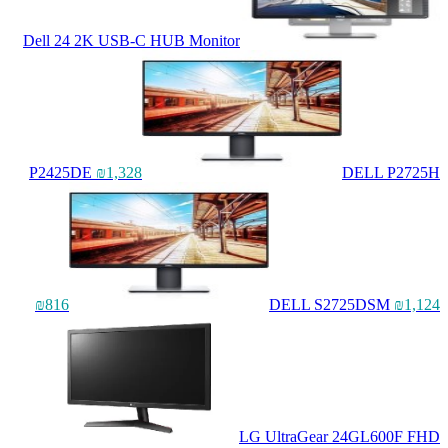
Dell 24 2K USB-C HUB Monitor
P2425DE
₪1,328
DELL P2725H
₪816
DELL S2725DSM
₪1,124
LG UltraGear 24GL600F FHD