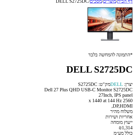
דף הבית
/
מוצרים
/
מסכים
/
DELL S2725DC
*התמונה להמחשה בלבד
DELL S2725DC
יצרן:
DELL
מק"ט:
S2725DC
Dell 27 Plus QHD USB-C Monitor S2725DC
27Inch, IPS panel
2560 x 1440 at 144 Hz
DP,HDMI,
משלוח מהיר
אחריות ושירות
ייעוץ מומחה
₪1,314
כולל מע״מ