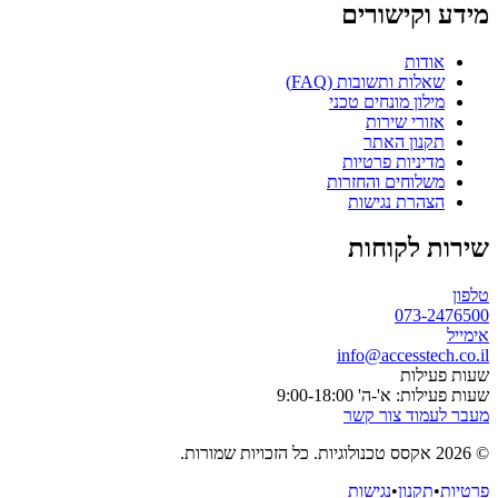
מידע וקישורים
אודות
שאלות ותשובות (FAQ)
מילון מונחים טכני
אזורי שירות
תקנון האתר
מדיניות פרטיות
משלוחים והחזרות
הצהרת נגישות
שירות לקוחות
טלפון
073-2476500
אימייל
info@accesstech.co.il
שעות פעילות
שעות פעילות: א'-ה' 9:00-18:00
מעבר לעמוד צור קשר
© 2026 אקסס טכנולוגיות. כל הזכויות שמורות.
פרטיות
•
תקנון
•
נגישות