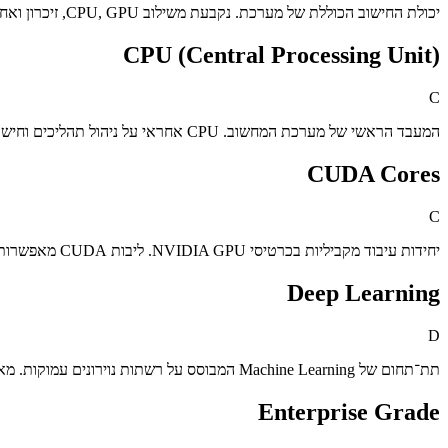
יכולת החישוב הכוללת של מערכת. נקבעת משילוב CPU, GPU, זיכרון ואחסון.
CPU (Central Processing Unit)
C
המעבד הראשי של מערכת המחשוב. CPU אחראי על ניהול תהליכים וחישובים סדרתיים. ביצועי המעבד משפיעים על תגובתיות המערכת, זמני עיבוד ויכולת העבודה הכוללת.
CUDA Cores
C
יחידות עיבוד מקביליות בכרטיסי NVIDIA GPU. ליבות CUDA מאפשרות האצה משמעותית של יישומים חישוביים כגון AI, Rendering וסימולציות. מספר הליבות משפיע ישירות על כוח החישוב המקבילי.
Deep Learning
D
תת־תחום של Machine Learning המבוסס על רשתות נוירונים עמוקות. מאופיין בדרישות חישוביות גבוהות במיוחד.
Enterprise Grade