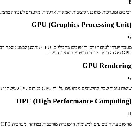
E
רכיבים ומערכות שתוכננו ליציבות ואמינות ארגונית. מיועדים לעבודה מת
GPU (Graphics Processing Unit)
G
GPU מהווה רכיב מרכזי בביצועים עתירי חישוב.
GPU Rendering
G
שיטת עיבוד שבה החישובים מבוצעים על ידי GPU במקום CPU. גישה זו מאפשרת האצה דרמטית של תהליכי Rendering ושיפור משמעותי בזרימת העבודה.
HPC (High Performance Computing)
H
מחשוב עתיר ביצועים למשימות חישוביות מורכבות במיוחד. מערכות HPC משמשות ל-AI, סימולציות, מחקר ועיבוד נתונים מתקדם.