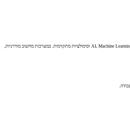
מעבד ייעודי לעיבוד גרפי וחישובים מקביליים. GPU מתוכנן לבצע מספר רב של חישובים בו־זמנית, ולכן משמש לא רק לגרפיקה אלא גם ל-AI, Machine Learning, Rendering וסימולציות מתקדמות. במערכות מחשוב מודרניות,