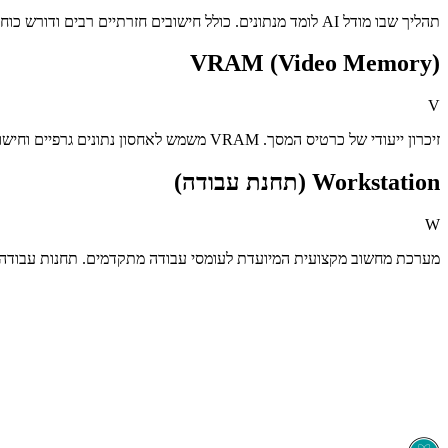
תהליך שבו מודל AI לומד מנתונים. כולל חישובים חזרתיים רבים ודורש כוח חישובי משמעותי.
VRAM (Video Memory)
V
זיכרון ייעודי של כרטיס המסך. VRAM משמש לאחסון נתונים גרפיים וחישוביים. נפח זיכרון מתאים חיוני לעבודה עם מודלים מורכבים, Rendering מתקדם ויישומי AI.
Workstation (תחנת עבודה)
W
מערכת מחשוב מקצועית המיועדת לעומסי עבודה מתקדמים. תחנות עבודה מתו
מערכת מחשוב מודרנית היא שילוב מדויק בין רכיבים, ארכיטקטורה ותכנון.
הבנת המונחים היא הצעד הראשון.
תכנון נכון הוא זה שמגדיר יציבות, ביצועים וחוויית עבודה אמיתית.