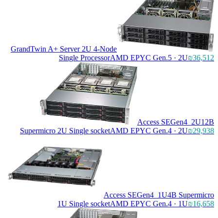
GrandTwin A+ Server 2U 4-Node
Single Processor
AMD EPYC Gen.5 · 2U
₪36,512
Access SEGen4_2U12B
Supermicro 2U Single socket
AMD EPYC Gen.4 · 2U
₪29,938
Access SEGen4_1U4B Supermicro
1U Single socket
AMD EPYC Gen.4 · 1U
₪16,658