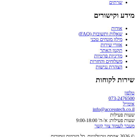
שרתים
מידע וקישורים
אודות
שאלות ותשובות (FAQ)
מילון מונחים טכני
אזורי שירות
תקנון האתר
מדיניות פרטיות
משלוחים והחזרות
הצהרת נגישות
שירות לקוחות
טלפון
073-2476500
אימייל
info@accesstech.co.il
שעות פעילות
שעות פעילות: א'-ה' 9:00-18:00
מעבר לעמוד צור קשר
© 2026 אקסס טכנולוגיות. כל הזכויות שמורות.