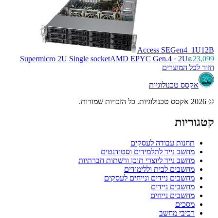
Access SEGen4_1U12B
Supermicro 2U Single socket
AMD EPYC Gen.4 · 2U
₪23,099
חזור לכל המוצרים
אקסס טכנולוגיות
© 2026 אקסס טכנולוגיות. כל הזכויות שמורות.
קטגוריות
תחנות עבודה לעסקים
מחשב נייד לתלמידים וסטודנטים
מחשב נייד ליוצרי תוכן ורשתות חברתיות
מחשבים לבית וללימודים
מחשבים ניידים ונייחים לעסקים
מחשבים ניידים
מחשבים נייחים
מסכים
רכיבי מחשב