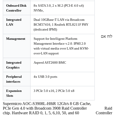
Onboard Disk
8x SATA 3.0, 2 x M.2 (PCI-E 4.0 x4)
Controller
NVMe,
Integrated
Dual 10GBase-T LAN via Broadcom
LAN
BCM57416, 1 Realtek RTL8211F PHY
(dedicated IPMI)
לוח אם
Management
Support for Intelligent Platform
Management Interface v.2.0. IPMI 2.0
with virtual media over LAN and KVM-
over-LAN support
Integrated
Aspeed AST2600 BMC
Graphics
Peripheral
4x USB 3.0 ports
interfaces
Expansion
3 PCIe 5.0 x16, 2 PCIe 5.0 x8
Slots
Supermicro AOC-S3908L-H8iR 12Gb/s 8 GB Cache,
PCIe Gen 4.0 with Broadcom 3908 Raid Controller
Raid
chip. Hardware RAID 0, 1, 5, 6,10, 50, and 60
Controller