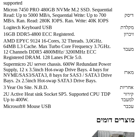
supported
Micron 7450 PRO 480GB NVMe M.2 SSD. Sequential
דיסק
Read: Up to 5000 MB/s, Sequential Write: Up to 700
MB/s. Ran. Read: 280K IOPS. Ran. Write: 40K IOPS
מקלדת
Logitech Keyboard USB
זיכרון
16GB DDR5-4800 ECC Registered.
AMD EPYC 9124 16-Cores, 32 Threads. 3,0GHz.
64MB L3 Cache. Max Turbo Core Frequency 3.7GHz.
מעבד
12 Channels DDR5 4800MHz/ 3200MHz ECC
Registered DRAM. 128 Lanes PCIe 5.0.
Supermicro 2U server chassis. 600W Redundant Power
Supply, 12 x 3.5inch Hot-swap Drive Bays. 4 bays for
מארז
NVME/SAS3/SATA3, 8 bays for SAS3 / SATA3 Drive
Bays. 2x 2.5inch Hot-swap SATA3 Drive Bays.
אחריות
3 Year On Site. N.B.D.
קירור
2U Active Heat sink Socket SP5. Supported CPU TDP
למעבד
Up to 400W.
עכבר
Microsoft® Mouse USB
מוצרים דומים