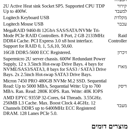
קירור
2U Active Heat sink Socket SP5. Supported CPU TDP
למעבד
Up to 400W.
מקלדת
Logitech Keyboard USB
עכבר
Logitech Mouse USB
MegaRAID 9460-8i 12Gb/s SAS/SATA/NVMe Tri-
Mode PCIe RAID Controllers. 8 Port, 2 GB 2133MHz
Raid
DDR4 Cache. PCI Express 3.0 x8 host interface.
Controller
Support for RAID 0, 1, 5,6,10, 50,60.
זיכרון
16GB DDR5-5600 ECC Registered.
Supermicro 2U server chassis. 600W Redundant Power
Supply, 12 x 3.5inch Hot-swap Drive Bays. 4 bays for
מארז
NVME/SAS3/SATA3, 8 bays for SAS3 / SATA3 Drive
Bays. 2x 2.5inch Hot-swap SATA3 Drive Bays.
Micron 7450 PRO 480GB NVMe M.2 SSD. Sequential
דיסק
Read: Up to 5000 MB/s, Sequential Write: Up to 700
MB/s. Ran. Read: 280K IOPS. Ran. Write: 40K IOPS
AMD EPYC 9355P 32-Cores, 64 Threads. 3.55GHz.
256MB L3 Cache. Max. Boost Clock 4.4GHz. 12
מעבד
Channels DDR5 up to 6400MHz ECC Registered
DRAM. 128 Lanes PCIe 5.0.
מוצרים דומים