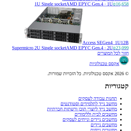
1U Single socket
AMD EPYC Gen.4 · 1U
₪16,658
Access SEGen4_1U12B
Supermicro 2U Single socket
AMD EPYC Gen.4 · 2U
₪23,099
חזור לכל המוצרים
אקסס טכנולוגיות
© 2026 אקסס טכנולוגיות. כל הזכויות שמורות.
קטגוריות
תחנות עבודה לעסקים
מחשב נייד לתלמידים וסטודנטים
מחשב נייד ליוצרי תוכן ורשתות חברתיות
מחשבים לבית וללימודים
מחשבים ניידים ונייחים לעסקים
מחשבים ניידים
מחשבים נייחים