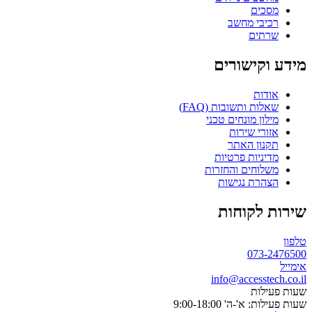
מסכים
רכיבי מחשב
שרתים
מידע וקישורים
אודות
שאלות ותשובות (FAQ)
מילון מונחים טכני
אזורי שירות
תקנון האתר
מדיניות פרטיות
משלוחים והחזרות
הצהרת נגישות
שירות לקוחות
טלפון
073-2476500
אימייל
info@accesstech.co.il
שעות פעילות
שעות פעילות: א'-ה' 9:00-18:00