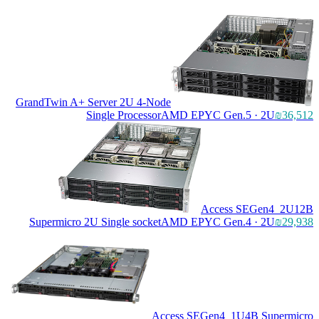
GrandTwin A+ Server 2U 4-Node
Single Processor
AMD EPYC Gen.5 · 2U
₪36,512
Access SEGen4_2U12B
Supermicro 2U Single socket
AMD EPYC Gen.4 · 2U
₪29,938
Access SEGen4_1U4B Supermicro