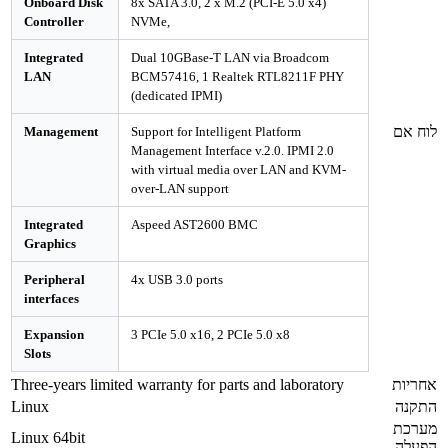
Onboard Disk
8x SATA 3.0, 2 x M.2 (PCI-E 5.0 x4)
Controller
NVMe,
Integrated
Dual 10GBase-T LAN via Broadcom
LAN
BCM57416, 1 Realtek RTL8211F PHY
(dedicated IPMI)
לוח אם
Management
Support for Intelligent Platform
Management Interface v.2.0. IPMI 2.0
with virtual media over LAN and KVM-
over-LAN support
Integrated
Aspeed AST2600 BMC
Graphics
Peripheral
4x USB 3.0 ports
interfaces
Expansion
3 PCIe 5.0 x16, 2 PCIe 5.0 x8
Slots
אחריות
Three-years limited warranty for parts and laboratory
התקנה
Linux
מערכת
Linux 64bit
הפעלה