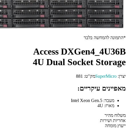
ה בלבד
Access DXGen4
4U Dual Socket 
S
מק"ט:
881
יקריים: