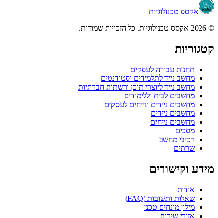
וגיות
ודה לעסקים
ד לתלמידים וסטודנטים
 ליוצרי תוכן ורשתות חברתיות
בית וללימודים
ידים ונייחים לעסקים
יידים
ייחים
שב
רים
בות (FAQ)
חים טכני
ות