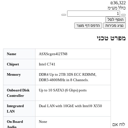
דפס דף מוצר
Name
ASXScgen4l2TN8
Chipset
Intel C741
Memory
DDR4 Up to 2TB 3DS ECC RDIMM,
DDR5-4800MHz in 8 Channels.
Onboard Disk
Up to 10 SATA3 (6 Gbps) ports
Controller
Integrated
Dual LAN with 10GbE with Intel® X5
LAN
On Board
None
Audio