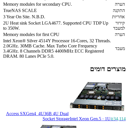
Memory modules for secondary CPU.
TrueNAS SCALE
3 Year On Site. N.B.D.
2U Heat sink Socket LGA4677. Supported CPU T
to 350W.
Memory modules for first CPU
Intel Xeon® Silver 4514Y Processor 16-Cores, 32 T
2.0GHz. 30MB Cache. Max Turbo Core Frequency
3.4GHz. 8 Channels DDR5 4400MHz ECC Registe
DRAM. 80 Lanes PCIe 5.0.
ים
Access SXGen4_4U36B 4U Dual
Socket Storage
Intel Xeon Gen