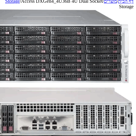
Storage
/
Access DXGen4_4U36B 4U Dual Socket
/