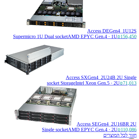
Access 
Supermicro 1U Dual socket
AMD EPYC Gen.4 
Access SXGen4_2U
socket Storage
Intel Xeon Gen
Access SEGe
Single socket
AMD EPYC Gen.4
ם