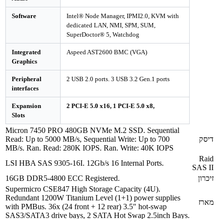
Software
Intel® Node Manager, IPMI2.0, KVM 
dedicated LAN, NMI, SPM, SUM,
SuperDoctor® 5, Watchdog
Integrated
Aspeed AST2600 BMC (VGA)
Graphics
Peripheral
2 USB 2.0 ports. 3 USB 3.2 Gen.1 port
interfaces
Expansion
2 PCI-E 5.0 x16, 1 PCI-E 5.0 x8,
Slots
Micron 7450 PRO 480GB NVMe M.2 SSD. Sequent
Read: Up to 5000 MB/s, Sequential Write: Up to 70
MB/s. Ran. Read: 280K IOPS. Ran. Write: 40K IO
LSI HBA SAS 9305-16I. 12Gb/s 16 Internal Ports.
16GB DDR5-4800 ECC Registered.
Supermicro CSE847 High Storage Capacity (4U).
Redundant 1200W Titanium Level (1+1) power supp
with PMBus. 36x (24 front + 12 rear) 3.5" hot-swap
SAS3/SATA3 drive bays, 2 SATA Hot Swap 2.5inch