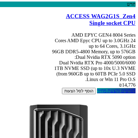
חדש
ACCESS WAG2G1S_Zen4
Single socket CPU
AMD EPYC GEN4 8004 Series
24 Cores AMD Epyc CPU up to 3.0GHz
up to 64 Cores, 3.1GHz
96GB DDR5-4800 Memory, up to 576GB
Dual Nvidia RTX 5090 option:
Dual Nvidia RTX Pro 4000/5000/6000
1TB NVME SSD (up to 10x U.3 NVME
from 960GB up to 60TB PCIe 5.0 SSD)
Linux or Win 11 Pro O.S.
₪14,776
לפרטים והצעת מחיר
הוסף לסל הצעות