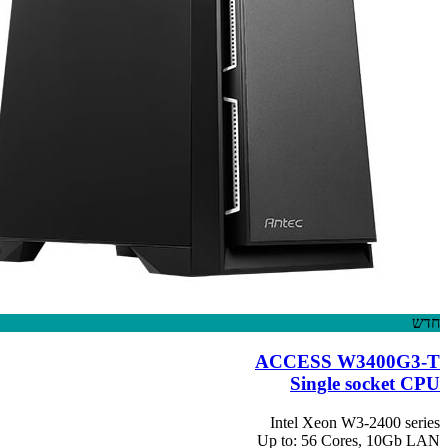
חדש
ACCESS W3400G3-T
Single socket CPU
Intel Xeon W3-2400 series
Up to: 56 Cores, 10Gb LAN