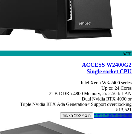
חדש
ACCESS W2400G2
Single socket CPU
Intel Xeon W3-2400 series
Up to: 24 Cores
2TB DDR5-4800 Memory, 2x 2.5Gb LAN
Dual Nvidia RTX 4090 or
Triple Nvidia RTX Ada Generation< Support overclocking
₪13,521
לפרטים והצעת מחיר
הוסף לסל הצעות