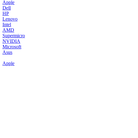
Apple
Dell
HP
Lenovo
Intel
AMD
Supermicro
NVIDIA
Microsoft
Asus
Apple