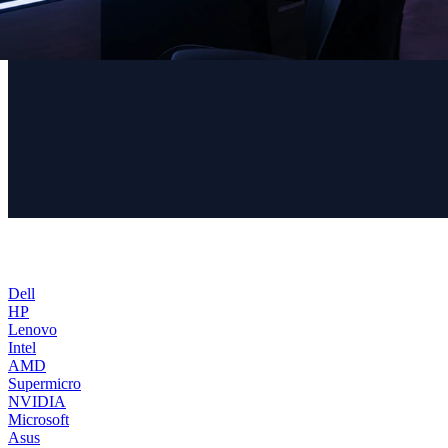
Dell
HP
Lenovo
Intel
AMD
Supermicro
NVIDIA
Microsoft
Asus