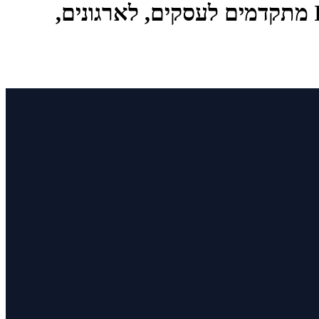
אקסס טכנולוגיות – מחשבים, שרתים, לפטופים, תחנות עבודה ופתרונות IT מתקדמים לעסקים, לארגונים,