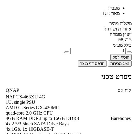
מעבד:
מארז:
1U
משלוח מהיר
אחריות ושירות
ייעוץ מומחה
₪8,715
כולל מע״מ
הוסף לסל
נציג מכירות
הדפס דף מוצר
מפרט טכני
לוח אם
QNAP
NAP TS-463XU 4G
1U, single PSU
AMD G-Series GX-420MC
quad-core 2.0 GHz CPU
4GB RAM DDR3 up to 16GB DDR3
Barebones
4x 2.5/3.5inch SATA Drive Bays
4x 1Gb, 1x 10GBASE-T