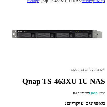
דף הבית
/
מוצרים
/
Qnap TS-463XU 1U NAS
/
Storage
*התמונה להמחשה בלבד
Qnap TS-463XU 1U NAS
יצרן:
Qnap
מק"ט:
842
מאפיינים עיקריים: