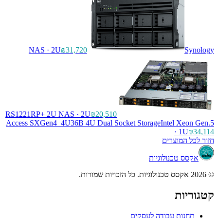
NAS
· 2U
₪31,720
Synology
RS1221RP+ 2U NAS
· 2U
₪20,510
Access SXGen4_4U36B 4U Dual Socket Storage
Intel Xeon Gen.5
· 1U
₪34,114
חזור לכל המוצרים
אקסס טכנולוגיות
© 2026 אקסס טכנולוגיות. כל הזכויות שמורות.
קטגוריות
תחנות עבודה לעסקים