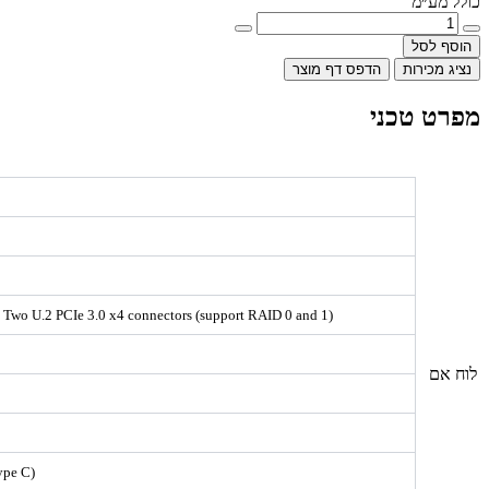
כולל מע״מ
הוסף לסל
נציג מכירות
הדפס דף מוצר
מפרט טכני
), Two U.2 PCIe 3.0 x4 connectors (support RAID 0 and 1)
לוח אם
ype C)