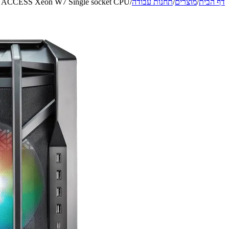
דף הבית
/
מוצרים
/
תחנות עבודה
/
ACCESS Xeon W7 Single socket CPU