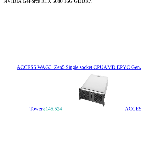
NVIDIA GeForce RTX 5080 16G GDDR7.
ACCESS WAG3_Zen5 Single socket CPU
AMD EPYC Gen.5
Tower
₪145,524
ACCESS