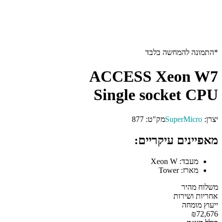
*התמונה להמחשה בלבד
ACCESS Xeon W7
Single socket CPU
יצרן:
SuperMicro
מק"ט:
877
מאפיינים עיקריים:
מעבד:
Xeon W
מארז:
Tower
משלוח מהיר
אחריות ושירות
ייעוץ מומחה
₪72,676