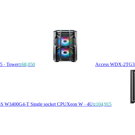
 · Tower
₪68,050
Access WDX-2TG3 G
 W3400G4-T Single socket CPU
Xeon W · 4U
₪104,915