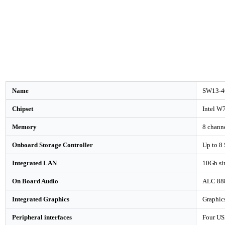
Name
SW13-4
Chipset
Intel W
Memory
8 chann
Onboard Storage Controller
Up to 8 
Integrated LAN
10Gb si
On Board Audio
ALC 888
Integrated Graphics
Graphic
Peripheral interfaces
Four US