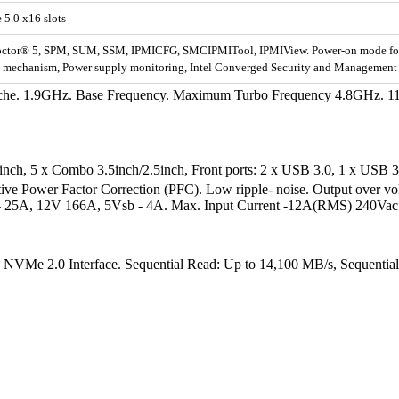
 5.0 x16 slots
ctor® 5, SPM, SUM, SSM, IPMICFG, SMCIPMITool, IPMIView. Power-on mode for
e mechanism, Power supply monitoring, Intel Converged Security and Managemen
che. 1.9GHz. Base Frequency. Maximum Turbo Frequency 4.8GHz. 11
inch, 5 x Combo 3.5inch/2.5inch, Front ports: 2 x USB 3.0, 1 x USB 3
ve Power Factor Correction (PFC). Low ripple- noise. Output over volta
5V- 25A, 12V 166A, 5Vsb - 4A. Max. Input Current -12A(RMS) 240Vac
Me 2.0 Interface. Sequential Read: Up to 14,100 MB/s, Sequential