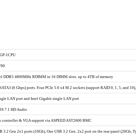
GP-1CPU
790.
el DDR5 4800MHz RDIMM in 16 DIMM slots. up to 4TB of memory
SATA3 (6 Gbps) ports. Four PCIe 5.0 x4 M.2 sockets (support RAID 0, 1, 5, and 10
ngle LAN port and Intel Gigabit single LAN port
S 7.1 HD Audio
s controller & VGA support via ASPEED AST2600 BMC
B 3.2 Gen 2x1 ports (10Gb), One USB 3.2 Gen. 2x2 port on the rear panel (20Gb, T