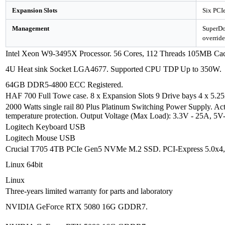
Expansion Slots
Six PCIe
Management
SuperDo
overrid
Intel Xeon W9-3495X Processor. 56 Cores, 112 Threads 105MB Ca
4U Heat sink Socket LGA4677. Supported CPU TDP Up to 350W.
64GB DDR5-4800 ECC Registered.
HAF 700 Full Towe case. 8 x Expansion Slots 9 Drive bays 4 x 5.25
2000 Watts single rail 80 Plus Platinum Switching Power Supply. Acti
temperature protection. Output Voltage (Max Load): 3.3V - 25A, 
Logitech Keyboard USB
Logitech Mouse USB
Crucial T705 4TB PCIe Gen5 NVMe M.2 SSD. PCI-Express 5.0x4, NV
Linux 64bit
Linux
Three-years limited warranty for parts and laboratory
NVIDIA GeForce RTX 5080 16G GDDR7.