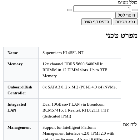
מ
ל
רות
הדפס דף מוצר
טכני
Name
Supermicro H14SSL-NT
Memory
12x channel DDR5 5600.6400MHz
RDIMM in 12 DIMM slots. Up to 3TB
Memory
Onboard Disk
8x SATA 3.0, 2 x M.2 (PCI-E 4.0 x4) NVMe,
Controller
Integrated
Dual 10GBase-T LAN via Broadcom
LAN
BCM57416, 1 Realtek RTL8211F PHY
(dedicated IPMI)
Management
Support for Intelligent Platform
Management Interface v.2.0. IPMI 2.0 with
virtual media over LAN and KVM-over-