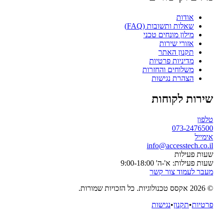
דות
ות ותשובות (FAQ)
לון מונחים טכני
ורי שירות
נון האתר
יניות פרטיות
לוחים והחזרות
הרת נגישות
 לקוחות
073-
info@accesste
לות
א'-ה' 9:00-18:00
וד צור קשר
קנון
•
נגישות