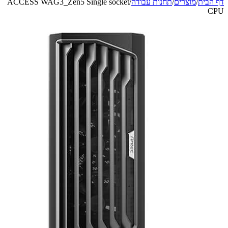
מוצרים
/
תחנות עבודה
/
ACCESS WAG3_Zen5 Single socket