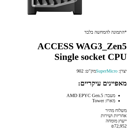
 להמחשה בלבד
ACCESS WAG3_Z
Single socket
SuperMi
מק"ט:
902
ים עיקריים:
בד:
AMD EPYC Gen.5
רז:
Tower
יר
שירות
מחה