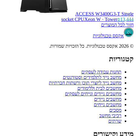
ACCESS W3400G3-T
socket CPU
Xeon W · Tower
 המוצרים
ס טכנולוגיות
ות
נות עבודה לעסקים
שב נייד לתלמידים וסטודנטים
שב נייד ליוצרי תוכן ורשתות חברתיות
שבים לבית וללימודים
שבים ניידים ונייחים לעסקים
שבים ניידים
שבים נייחים
כים
יבי מחשב
תים
קישורים