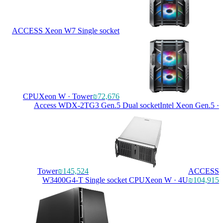
ACCESS Xeon W7 Single socket
CPU
Xeon W · Tower
₪72,676
Access WDX-2TG3 Gen.5 Dual socket
Intel Xeon
Tower
₪145,524
W3400G4-T Single socket CPU
Xeon W · 4U
₪