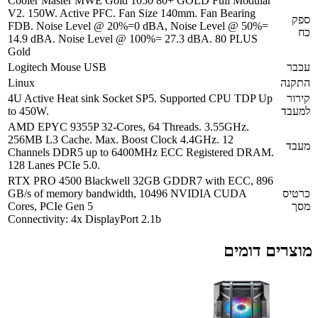
Cooler Master MWE Gold 1050 80+ GOLD Full Modular
V2. 150W. Active PFC. Fan Size 140mm. Fan Bearing
FDB. Noise Level @ 20%=0 dBA, Noise Level @ 50%=
14.9 dBA. Noise Level @ 100%= 27.3 dBA. 80 PLUS
Gold
Logitech Mouse USB
Linux
4U Active Heat sink Socket SP5. Supported CPU TDP Up
to 450W.
AMD EPYC 9355P 32-Cores, 64 Threads. 3.55GHz.
256MB L3 Cache. Max. Boost Clock 4.4GHz. 12
Channels DDR5 up to 6400MHz ECC Registered DRAM.
128 Lanes PCIe 5.0.
RTX PRO 4500 Blackwell 32GB GDDR7 with ECC, 896
GB/s of memory bandwidth, 10496 NVIDIA CUDA
Cores, PCIe Gen 5
Connectivity: 4x DisplayPort 2.1b
ם דומים