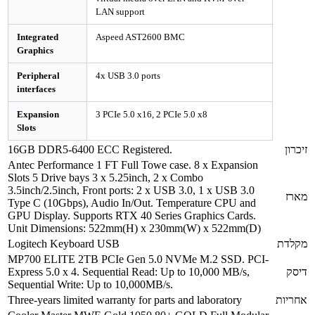
LAN support
Integrated
Aspeed AST2600 BMC
Graphics
Peripheral
4x USB 3.0 ports
interfaces
Expansion
3 PCIe 5.0 x16, 2 PCIe 5.0 x8
Slots
16GB DDR5-6400 ECC Registered.
Antec Performance 1 FT Full Towe case. 8 x Expansion
Slots 5 Drive bays 3 x 5.25inch, 2 x Combo
3.5inch/2.5inch, Front ports: 2 x USB 3.0, 1 x USB 3.0
Type C (10Gbps), Audio In/Out. Temperature CPU and
GPU Display. Supports RTX 40 Series Graphics Cards.
Unit Dimensions: 522mm(H) x 230mm(W) x 522mm(D)
Logitech Keyboard USB
MP700 ELITE 2TB PCIe Gen 5.0 NVMe M.2 SSD. PCI-
Express 5.0 x 4. Sequential Read: Up to 10,000 MB/s,
Sequential Write: Up to 10,000MB/s.
Three-years limited warranty for parts and laboratory