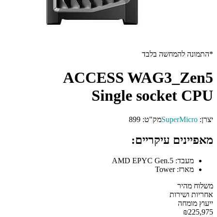
 להמחשה בלבד
ACCESS WAG3_Z
Single socket
SuperMi
מק"ט:
899
ים עיקריים:
בד:
AMD EPYC Gen.5
רז:
Tower
יר
שירות
מחה
₪