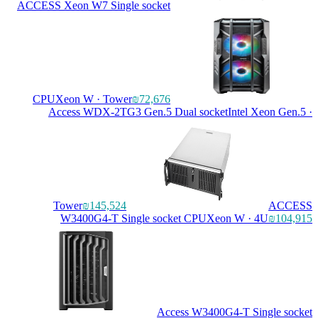
ACCESS Xeon W7 Single socket
CPU
Xeon W · Tower
₪72,676
Access WDX-2TG3 Gen.5 Dual socket
Intel Xeon
Tower
₪145,524
W3400G4-T Single socket CPU
Xeon W · 4U
₪
Access W3400G4-T Singl