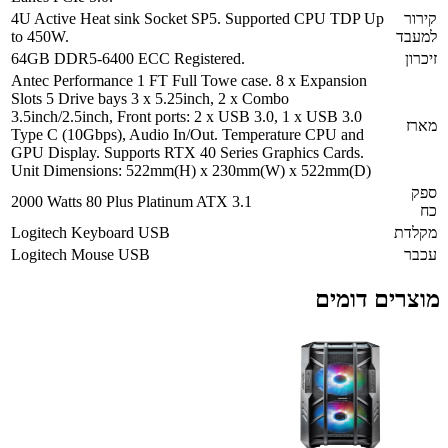
4U Active Heat sink Socket SP5. Supported CPU TDP Up
to 450W.
64GB DDR5-6400 ECC Registered.
Antec Performance 1 FT Full Towe case. 8 x Expansion
Slots 5 Drive bays 3 x 5.25inch, 2 x Combo
3.5inch/2.5inch, Front ports: 2 x USB 3.0, 1 x USB 3.0
Type C (10Gbps), Audio In/Out. Temperature CPU and
GPU Display. Supports RTX 40 Series Graphics Cards.
Unit Dimensions: 522mm(H) x 230mm(W) x 522mm(D)
2000 Watts 80 Plus Platinum ATX 3.1
Logitech Keyboard USB
Logitech Mouse USB
ם דומים