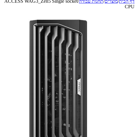
מוצרים
/
תחנות עבודה
/
ACCESS WAG3_Zen5 Single socket