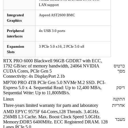
LAN support
Integrated
Aspeed AST2600 BMC
Graphics
Peripheral
4x USB 3.0 ports
interfaces
Expansion
3 PCIe 5.0 x16, 2 PCIe 5.0 x8
Slots
RTX PRO 6000 Blackwell 96GB GDDR7 with ECC,
1792 GB/sec of memory bandwidth, 24064 NVIDIA
CUDA Cores, PCIe Gen 5
Connectivity: 4x DisplayPort 2.1b
MP700 PRO 4TB PCIe Gen 5.0 NVMe M.2 SSD. PCI-
Express 5.0 x 4. Sequential Read: Up to 12,400 MB/s,
Sequential Write: Up to 11,800MB/s.
Linux
Three-years limited warranty for parts and laboratory
AMD EPYC 9575F 64-Cores,128 Threads. 3.4GHz.
256MB L3 Cache. Max. Boost Clock Speed 5.0GHz.
Memory:DDR5 6400MHz. ECC Registered DRAM. 128
Lanes PCIe 5.0.