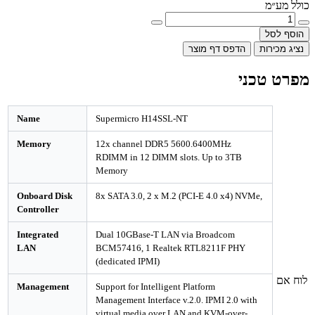
מ
ל
רות
הדפס דף מוצר
טכני
Name
Supermicro H14SSL-NT
Memory
12x channel DDR5 5600.6400MHz
RDIMM in 12 DIMM slots. Up to 3TB
Memory
Onboard Disk
8x SATA 3.0, 2 x M.2 (PCI-E 4.0 x4) NVMe,
Controller
Integrated
Dual 10GBase-T LAN via Broadcom
LAN
BCM57416, 1 Realtek RTL8211F PHY
(dedicated IPMI)
Management
Support for Intelligent Platform
Management Interface v.2.0. IPMI 2.0 with
virtual media over LAN and KVM-over-