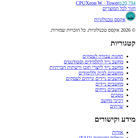
CPU
Xeon W · Tower
 המוצרים
ס טכנולוגיות
ות
נות עבודה לעסקים
שב נייד לתלמידים וסטודנטים
שב נייד ליוצרי תוכן ורשתות חברתיות
שבים לבית וללימודים
שבים ניידים ונייחים לעסקים
שבים ניידים
שבים נייחים
כים
יבי מחשב
תים
קישורים
דות
ות ותשובות (FAQ)