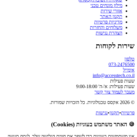
לון מונחים טכני
ורי שירות
נון האתר
יניות פרטיות
לוחים והחזרות
הרת נגישות
 לקוחות
073-
info@accesste
לות
א'-ה' 9:00-18:00
וד צור קשר
קנון
•
נגישות
משתמש בעוגיות (Cookies)
שים בעוגיות כדי לשפר את חווית הגלישה שלך, לנתח תנועה