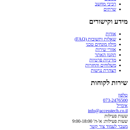
רכיבי מחשב
שרתים
מידע וקישורים
אודות
שאלות ותשובות (FAQ)
מילון מונחים טכני
אזורי שירות
תקנון האתר
מדיניות פרטיות
משלוחים והחזרות
הצהרת נגישות
שירות לקוחות
טלפון
073-2476500
אימייל
info@accesstech.co.il
שעות פעילות
שעות פעילות: א'-ה' 9:00-18:00
מעבר לעמוד צור קשר