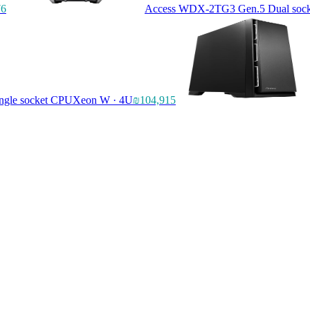
76
Access WDX-2TG3 Gen.5 Dual sock
gle socket CPU
Xeon W · 4U
₪104,915