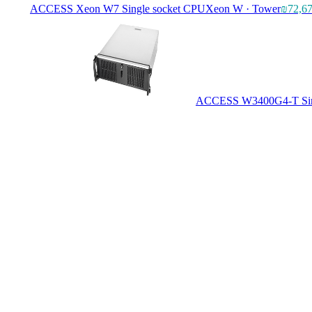
ACCESS Xeon W7 Single socket CPU
Xeon W · Tower
₪72,6
ACCESS W3400G4-T Sin