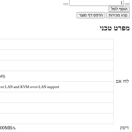
הוסף לסל
נציג מכירות
הדפס דף מוצר
מפרט טכני
MI)
לוח אם
ia over LAN and KVM-over-LAN support
דיסק
800MB/s.