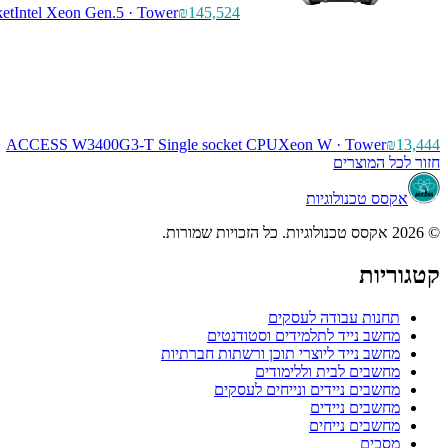
et
Intel Xeon Gen.5 · Tower
₪145,524
ACCESS W3400G3-T Single socket CPU
Xeon W · Tower
₪13,444
חזור לכל המוצרים
אקסס טכנולוגיות
© 2026 אקסס טכנולוגיות. כל הזכויות שמורות.
קטגוריות
תחנות עבודה לעסקים
מחשב נייד לתלמידים וסטודנטים
מחשב נייד ליוצרי תוכן ורשתות חברתיות
מחשבים לבית וללימודים
מחשבים ניידים ונייחים לעסקים
מחשבים ניידים
מחשבים נייחים
מסכים