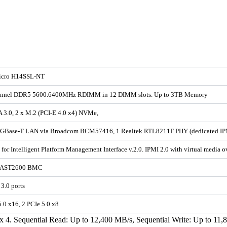
icro H14SSL-NT
annel DDR5 5600.6400MHz RDIMM in 12 DIMM slots. Up to 3TB Memory
 3.0, 2 x M.2 (PCI-E 4.0 x4) NVMe,
0GBase-T LAN via Broadcom BCM57416, 1 Realtek RTL8211F PHY (dedicated IP
 for Intelligent Platform Management Interface v.2.0. IPMI 2.0 with virtual med
 AST2600 BMC
3.0 ports
5.0 x16, 2 PCIe 5.0 x8
 Sequential Read: Up to 12,400 MB/s, Sequential Write: Up to 11,