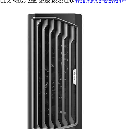
דף הבית
/
מוצרים
/
תחנות עבודה
/
CESS WAG3_Zen5 Single socket CPU