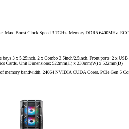
e. Max. Boost Clock Speed 3.7GHz. Memory:DDR5 6400MHz. ECC 
e bays 3 x 5.25inch, 2 x Combo 3.5inch/2.5inch, Front ports: 2 x USB
hics Cards. Unit Dimensions: 522mm(H) x 230mm(W) x 522mm(D)
memory bandwidth, 24064 NVIDIA CUDA Cores, PCIe Gen 5 Connec